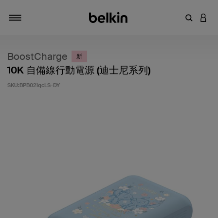
輸入關鍵
登入
切換瀏覽方式
BoostCharge
新
10K 自備線行動電源 (迪士尼系列)
SKU:
BPB021qcLS-DY
5 客戶評分（滿分為 5 分）