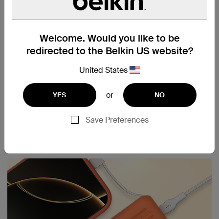
我們的便攜式行動電源 10K 包括一條整合式
USB-C 纜線，讓充電更加輕鬆方便。只要插入內
置充電線就能立即充電，是隨身攜帶的最佳選
擇。
Welcome. Would you like to be
redirected to the Belkin US website?
§
United States
10K
mAh 容量提升充電速
度。
or
YES
NO
10,000mAh 電源容量可在可在 26 分鐘內將
‡
iPhone 15 Pro 電量從 0% 充電至 50%
，並提供
Save Preferences
最長 43 小時的播放時間。讓您的裝置保持電力充
足，隨時保持連接，享受不間斷的娛樂。