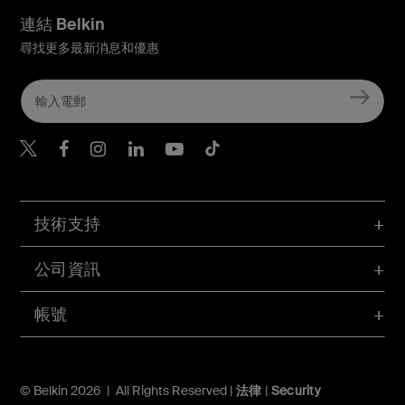
連結 Belkin
尋找更多最新消息和優惠
Belkin Twitter
Belkin Hong Kong Faceboo
Belkin Instagram
Belkin Hong Kong Lin
Belkin Youtube
Belkin TikTok
技術支持
公司資訊
帳號
© Belkin 2026 | All Rights Reserved |
法律
|
Security