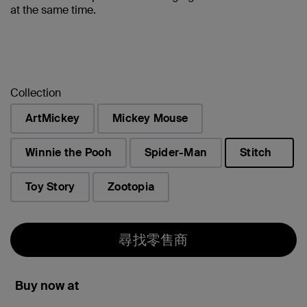
at the same time.
Collection
ArtMickey
Mickey Mouse
Winnie the Pooh
Spider-Man
Stitch
已選取
Toy Story
Zootopia
尋找零售商
Buy now at