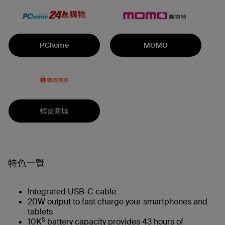
PChome
MOMO
蝦皮商城
特色一覽
Integrated USB-C cable
20W output to fast charge your smartphones and
tablets
§
10K
battery capacity provides 43 hours of