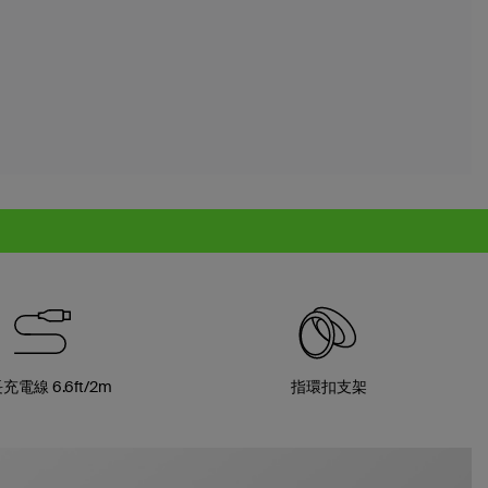
充電線 6.6ft/2m
指環扣支架