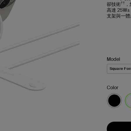
††
卻技術
，
高達 25W
支架與一體
Model
Square Fo
Color
已