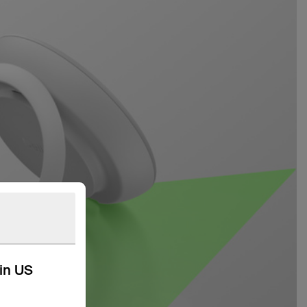
kin US