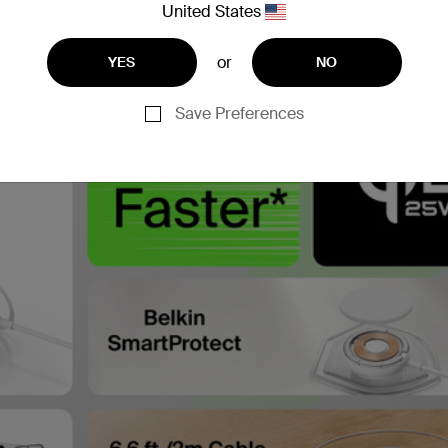
United States
or
YES
NO
Save Preferences