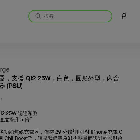
登入您的
rge
器，支援 Qi2 25W，白色，圓形外型，內含
 (PSU)
5 客戶
H
i2 25W 認證系列
†
度提升 5 倍
‡
多功能無線充電器，僅需 29 分鐘
即可對 iPhone 充電 0
用 ChillBoost™，這是我們專為減少熱量而設計的被動冷