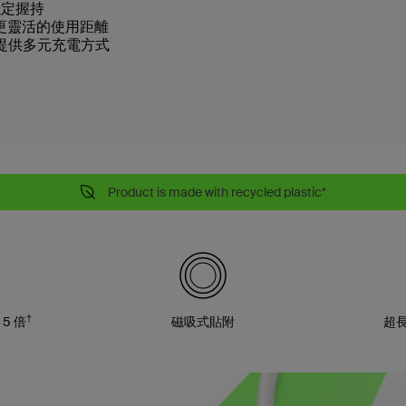
穩定握持
提供更靈活的使用距離
殼，提供多元充電方式
Product is made with recycled plastic*
†
5 倍
磁吸式貼附
超長