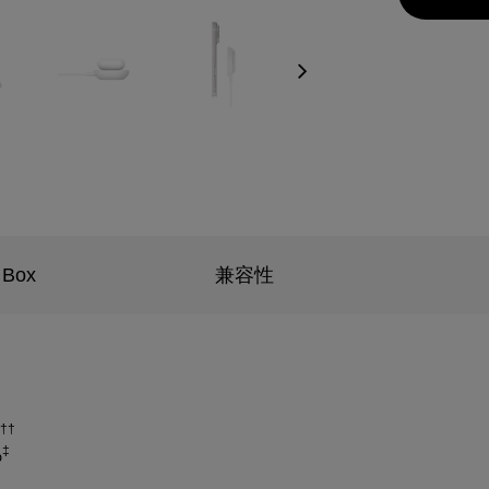
Next
 Box
兼容性
††
‡
%