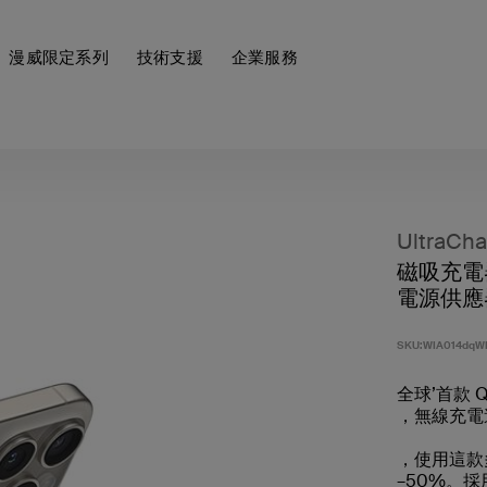
漫威限定系列
技術支援
企業服務
UltraCha
磁吸充電
電源供應器
SKU:
WIA014dqW
全球’首款 Q
，無線充電速
，使用這款
–50%。採