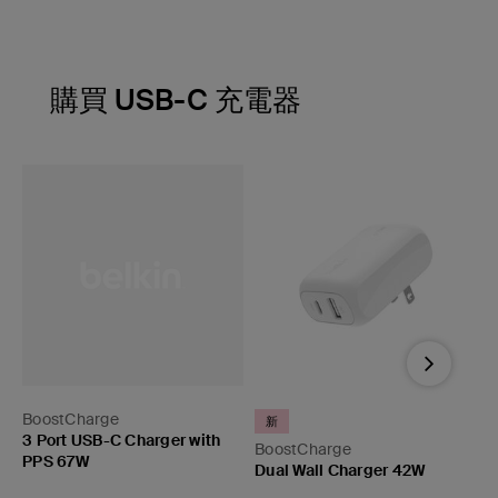
購買 USB-C 充電器
Next
BoostCharge
新
電
3 Port USB-C Charger with
BoostCharge
B
PPS 67W
Dual Wall Charger 42W
4
2
Price: