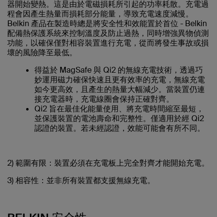
器開始變熱。這是由於電磁損耗所引起的功率耗散。充電過
程會因產生熱量而損耗部分能量，導致充電速度減慢。
Belkin 產品在製造時總是將安全性和效能置於首位 - Belkin
配備熱保護系統來控制溫度及防止過熱，同時增強異物偵測
功能，以確保僅對相容裝置進行充電，從而將發生事故或損
壞的風險降至最低。
得益於 MagSafe 與 Qi2 的無線充電技術，透過巧
妙運用磁力確保快速且更有效率的充電，無線充電
如今更高效，且產生的熱量大幅減少。當裝置仍連
接充電器時，充電線圈會保持正確對齊。
Qi2 旨在最佳化能量使用、將充電時間縮至最短，
並保護裝置的電池壽命和完整性。僅適用於經 Qi2
認證的裝置。若未經認證，效能可能會有所不同。
2) 範圍有限：
裝置必須在充電板上完全對齊才能開始充電。
3) 相容性：並非所有裝置都支援無線充電。