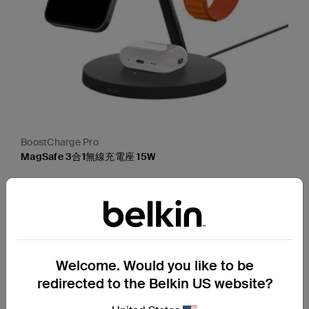
BoostCharge Pro
MagSafe 3合1無線充電座 15W
Price:
檢視詳情
Welcome. Would you like to be
redirected to the Belkin US website?