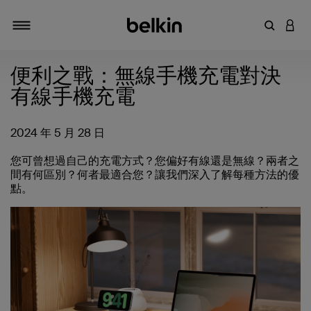
輸入關鍵
登入
切換瀏覽方式
便利之戰：無線手機充電對決
有線手機充電
2024 年 5 月 28 日
您可曾想過自己的充電方式？您偏好有線還是無線？兩者之
間有何區別？何者最適合您？讓我們深入了解每種方法的優
點。