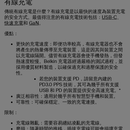
有線充電
傳統有線充電是什麼？有線充電是以最快的速度為裝置充電
的安全方式。最值得注意的有線充電技術包括：
USB-C
、
快速充電
和
GaN
。
優點：
更快的充電速度：即便功率較高，有線充電器也不會
將產生的熱量傳導至充電裝置，這是因其與裝置之間
以充電線隔開。儘管有線充電器會使手機發熱，但發
熱速度較慢。Belkin 充電器經過嚴格的測試過程，並
採用優質材料製造，以確保過充和過壓保護的安全
性。
若您的裝置支援 PD，請留意內建的
PD3.0 PPS 技術，其可為幾乎所有支援
USB 和 PD 的裝置提供安全高速充電。*
廣泛相容性：適用於幾乎所有智慧型手機和裝置。
可靠性：可確保穩定、一致的充電連接。
限制：
充電線雜亂：需要容易纏結凌亂的充電線。
磨損：隨著時間的推移，插拔充電線可能會損壞充電