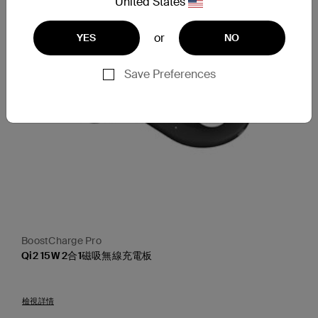
United States
or
YES
NO
Save Preferences
BoostCharge Pro
Qi2 15W 2合1磁吸無線充電板
Price:
檢視詳情