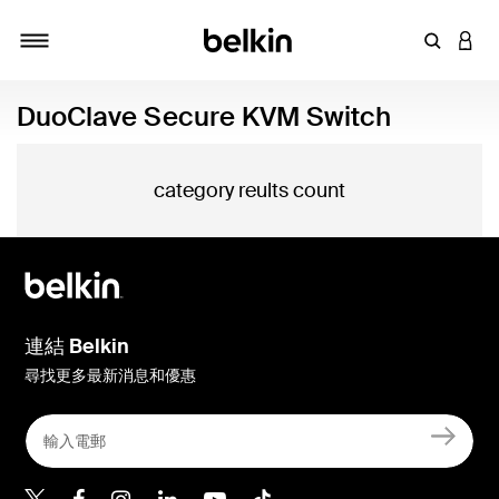
輸入關鍵
登入
切換瀏覽方式
DuoClave Secure KVM Switch
category reults count
連結 Belkin
尋找更多最新消息和優惠
Belkin Twitter
Belkin Hong Kong Faceboo
Belkin Instagram
Belkin Hong Kong Lin
Belkin Youtube
Belkin TikTok