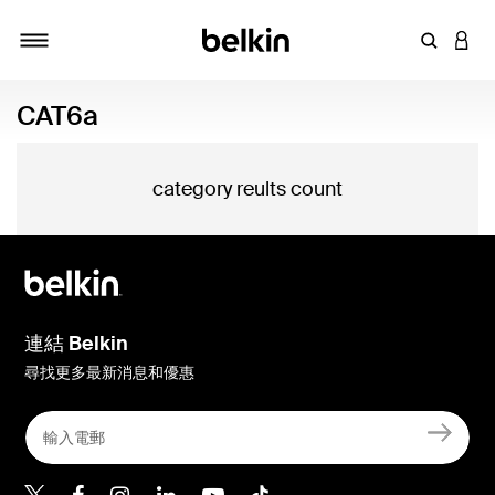
輸入關鍵
登入
切換瀏覽方式
CAT6a
category reults count
連結 Belkin
尋找更多最新消息和優惠
Belkin Twitter
Belkin Hong Kong Faceboo
Belkin Instagram
Belkin Hong Kong Lin
Belkin Youtube
Belkin TikTok