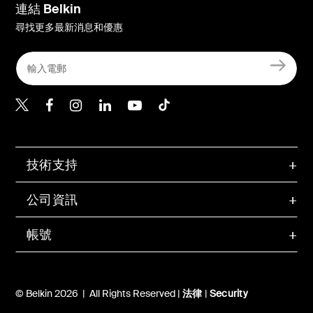
連結 Belkin
尋找更多最新消息和優惠
Belkin Twitter
Belkin Hong Kong Faceboo
Belkin Instagram
Belkin Hong Kong Lin
Belkin Youtube
Belkin TikTok
技術支持
公司資訊
帳號
© Belkin 2026 | All Rights Reserved |
法律
|
Security