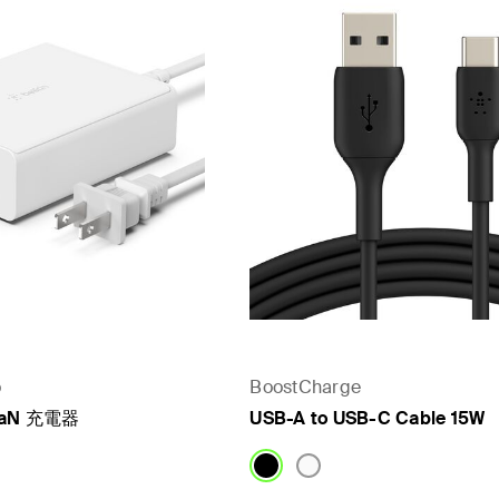
o
BoostCharge
GaN 充電器
USB-A to USB-C Cable 15W