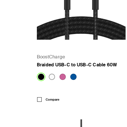
BoostCharge
Braided USB-C to USB-C Cable 60W
Price:
Compare