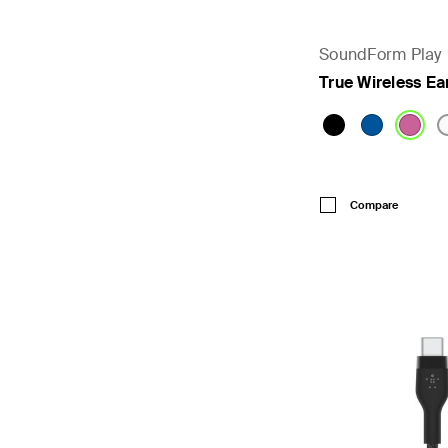
SoundForm Play
True Wireless E
Price:
Compare