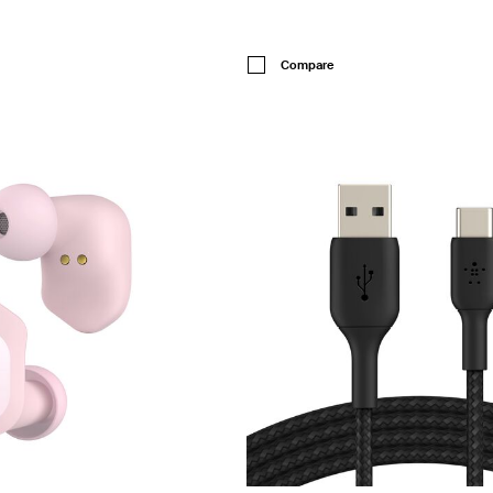
Price:
Compare