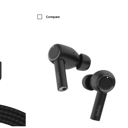
Price:
Compare