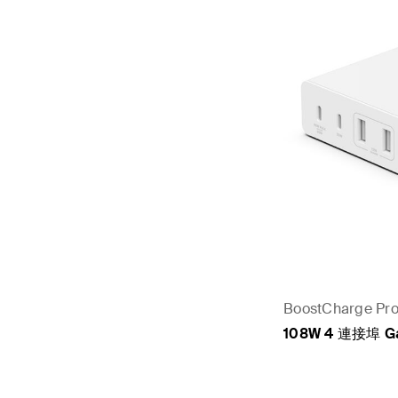
BoostCharge Pr
108W 4 連接埠 