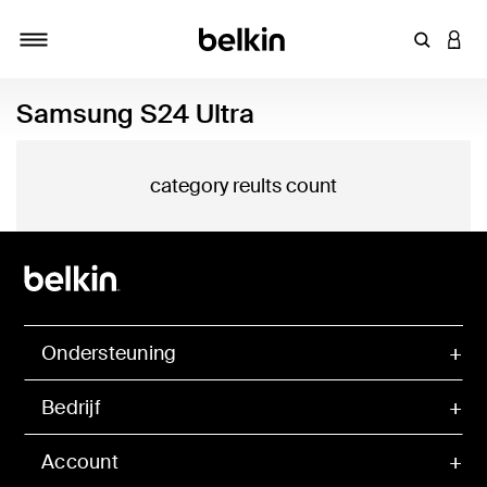
Zoekterm 
INLO
Navigatie
Samsung S24 Ultra
category reults count
Ondersteuning
Bedrijf
Account