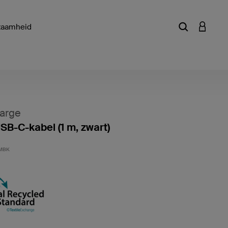
zaamheid
Zoekterm of a
INLOGG
arge
B-C-kabel (1 m, zwart)
Klantwa
MBK