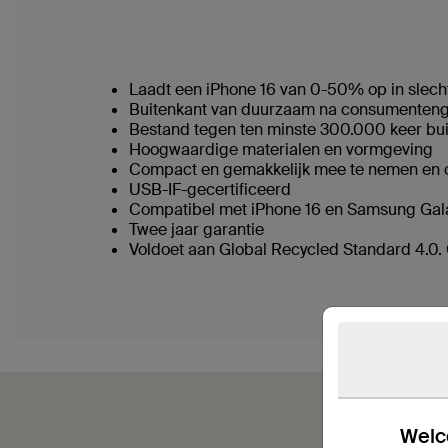
Laadt een iPhone 16 van 0-50% op in slech
Buitenkant van duurzaam na consumentengeb
Bestand tegen ten minste 300.000 keer bui
Hoogwaardige materialen en vormgeving
Compact en gemakkelijk mee te nemen en 
USB-IF-gecertificeerd
Compatibel met iPhone 16 en Samsung Gal
Twee jaar garantie
Voldoet aan Global Recycled Standard 4.0. 
Welco