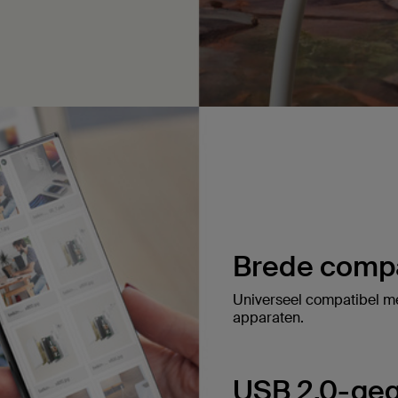
Brede compat
Universeel compatibel m
apparaten.
USB 2.0-geg