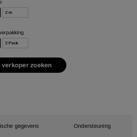
e
2 m
rd
 verpakking
2 Pack
rd
 verkoper zoeken
ische gegevens
Ondersteuning