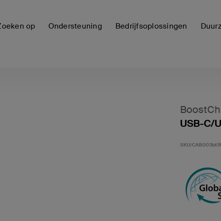
Zoeken op
Ondersteuning
Bedrijfsoplossingen
Duur
BoostCh
USB-C/US
SKU:
CAB003bt1