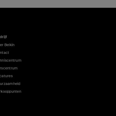
drijf
er Belkin
ntact
nniscentrum
rscentrum
catures
urzaamheid
rkooppunten