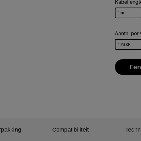
Kabellengt
1 m
geselectee
Aantal per
1 Pack
geselectee
Een
rpakking
Compatibiliteit
Techn