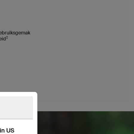
 gebruiksgemak
‡
eid
kin US