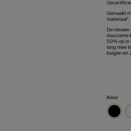
Gecertifice
Gemaakt me
materiaal*
De nieuwe 
duurzame ka
50% op in 
lang mee t
buigen en 
Kleur
geselectee