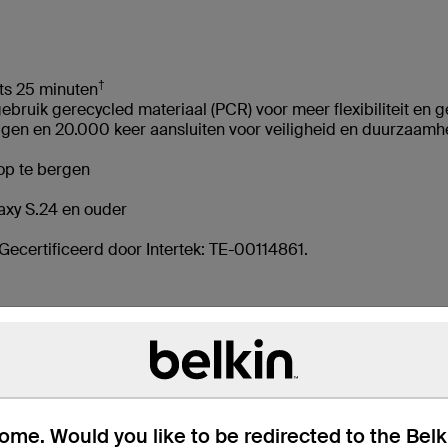
†
ts 25 minuten
ruik gerecycled materiaal (PCR) voor meer flexibiliteit en
gen en 20.000 keer aansluiten voor veiligheid en duurzaamh
op te bergen
axy S.24 en ouder
Gecertificeerd door Intertek: TE-00114861.
me. Would you like to be redirected to the Bel