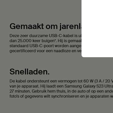
Gemaakt om jarenlang mee 
Deze zeer duurzame USB-C-kabel is uitgebreid getest 
dan 25.000 keer buigen*. Hij is gemaakt om lang mee t
standaard USB-C-poort worden aangesloten. Hij is bov
gecertificeerd voor een naadloze en veilige werking met
Snelladen.
De kabel ondersteunt een vermogen tot 60 W (3 A / 20 V
van je apparaat. Hij laadt een Samsung Galaxy S23 Ultr
27 minuten. Gebruik hem thuis, in de auto of op een and
foto’s of gegevens wilt synchroniseren en je apparaten w