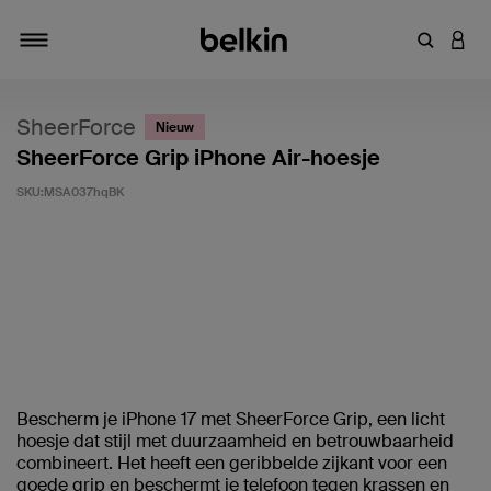
Zoekterm 
INLO
Navigatie
SheerForce
Nieuw
SheerForce Grip iPhone Air-hoesje
SKU:
MSA037hqBK
Klantwaardering: 5/5
Bescherm je iPhone 17 met SheerForce Grip, een licht
hoesje dat stijl met duurzaamheid en betrouwbaarheid
combineert. Het heeft een geribbelde zijkant voor een
goede grip en beschermt je telefoon tegen krassen en