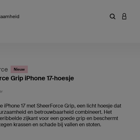
zaamheid
Zoekterm of a
INLOGG
rce
Nieuw
ce Grip iPhone 17-hoesje
Klantwa
NY
 iPhone 17 met SheerForce Grip, een licht hoesje dat
duurzaamheid en betrouwbaarheid combineert. Het
eribbelde zijkant voor een goede grip en beschermt
 tegen krassen en schade bij vallen en stoten.