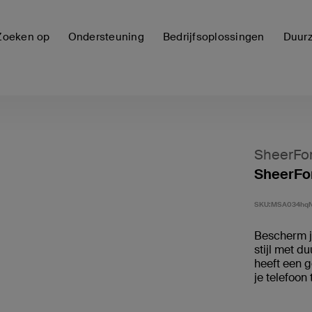
Zoeken op
Ondersteuning
Bedrijfsoplossingen
Duur
SheerFo
SheerFor
SKU:
MSA034hq
Bescherm je
stijl met 
heeft een g
je telefoon