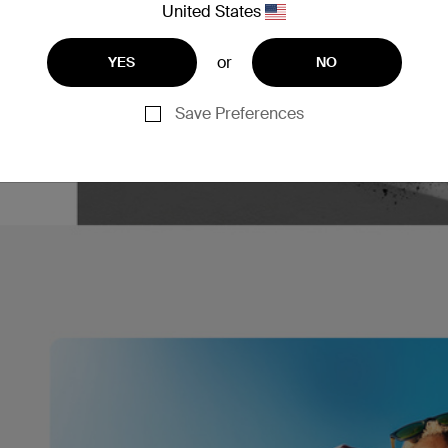
United States
or
YES
NO
Save Preferences