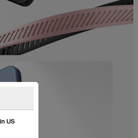
kin US