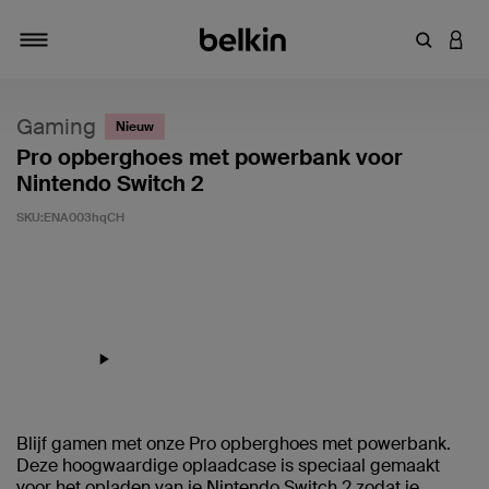
Zoekterm 
INLO
Navigatie
Gaming
Nieuw
Pro opberghoes met powerbank voor
Nintendo Switch 2
SKU:
ENA003hqCH
Klantwaardering: 4,6/5
Blijf gamen met onze Pro opberghoes met powerbank.
Deze hoogwaardige oplaadcase is speciaal gemaakt
voor het opladen van je Nintendo Switch 2 zodat je