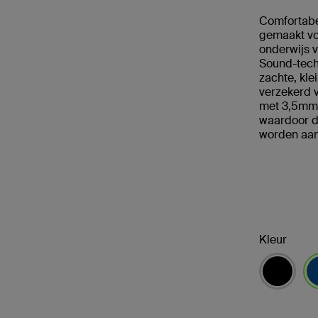
Comfortabe
gemaakt voo
onderwijs v
Sound-tech
zachte, kle
verzekerd v
met 3,5mm-
waardoor de
worden aan
Kleur
ge