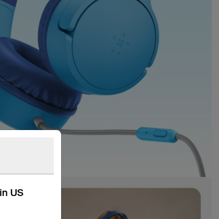
kin US