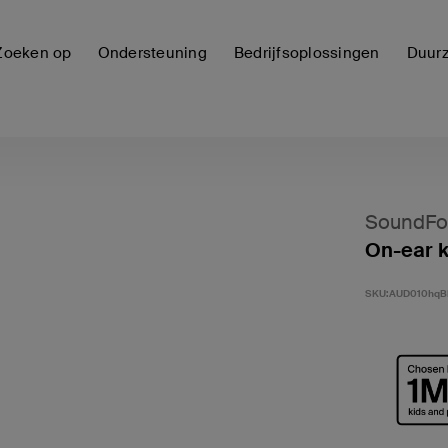
Zoeken op
Ondersteuning
Bedrijfsoplossingen
Duur
SoundFo
On-ear k
SKU:
AUD010hqB