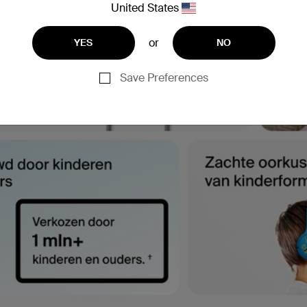
United States
or
YES
NO
Save Preferences