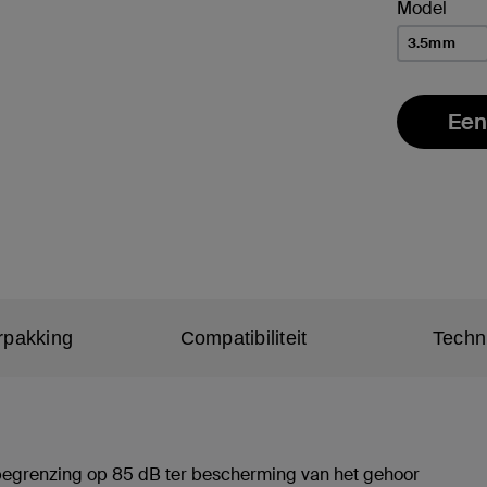
Model
3.5mm
Een
rpakking
Compatibiliteit
Techn
ebegrenzing op 85 dB ter bescherming van het gehoor