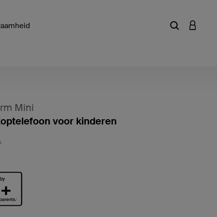
zaamheid
Zoekterm of a
INLOGG
rm Mini
optelefoon voor kinderen
Klantwa
L