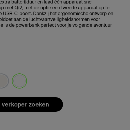
extra batterijduur en laad één apparaat snel
op met Qi2, met de optie een tweede apparaat op te
de USB-C-poort. Dankzij het ergonomische ontwerp en
oldoet aan de luchtvaartveiligheidsnormen voor
 is de powerbank perfect voor je volgende avontuur.
geselecteerd
 verkoper zoeken