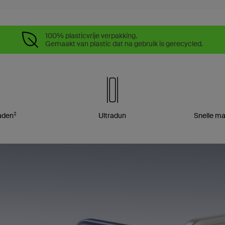
100% plasticvrije verpakking.
Gemaakt van plastic dat na gebruik is gerecycled.
‡
laden
Ultradun
Snelle ma