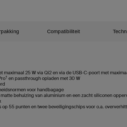
rpakking
Compatibiliteit
Techn
 met maximaal 25 W via Qi2 en via de USB-C-poort met maxim
†
Pro
en passthrough opladen met 30 W
erd
ligheidsnormen voor handbagage
matte behuizing van aluminium en een zacht siliconen oppe
ik
s op 55 punten en twee beveiligingschips voor o.a. oververhi