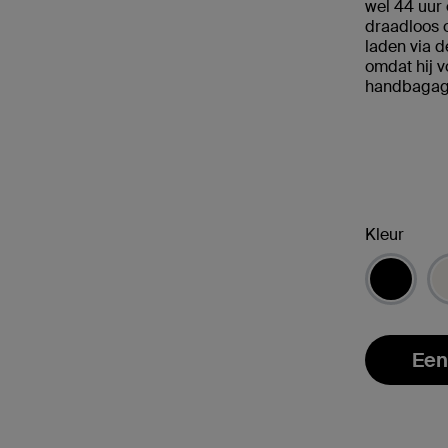
wel 44 uur 
draadloos 
laden via 
omdat hij v
handbagage
Kleur
Een