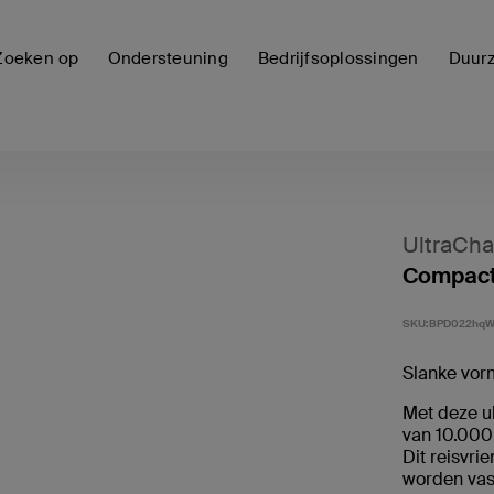
Zoeken op
Ondersteuning
Bedrijfsoplossingen
Duur
UltraCha
Compact
SKU:
BPD022hq
Slanke vor
Met deze u
van 10.000
Dit reisvri
worden vast