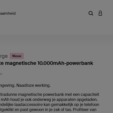
zaamheid
Zoekterm of a
INLOGG
rge
Nieuw
e magnetische 10.000mAh-powerbank
Klantwa
WH
mgeving. Naadloze werking.
ltradunne magnetische powerbank met een capaciteit
 mAh houd je ook onderweg je apparaten opgeladen.
endelijke laadaccessoire kan gemakkelijk op je telefoon
geklikt en past gewoon in je zak of tas. Profiteer van