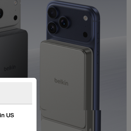
kin US