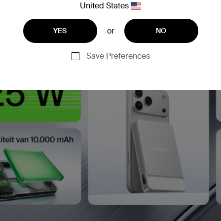
United States
or
YES
NO
Save Preferences