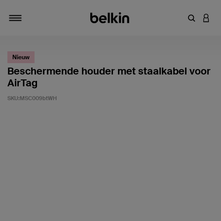
Zoekterm 
INLO
Navigatie
Nieuw
Beschermende houder met staalkabel voor
AirTag
SKU:
MSC009btWH
Klantwaardering: 3,4/5