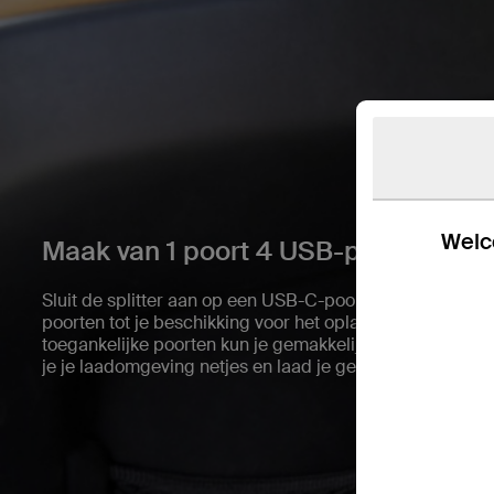
Welco
Maak van 1 poort 4 USB-poorten.
Sluit de splitter aan op een USB-C-poort en je hebt tw
poorten tot je beschikking voor het opladen van vier app
toegankelijke poorten kun je gemakkelijk delen met fami
je je laadomgeving netjes en laad je gemakkelijk meerd