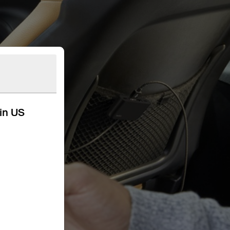
kin US