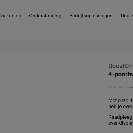
Zoeken op
Ondersteuning
Bedrijfsoplossingen
Duur
BoostCh
4-poorts
SKU:
BUZ001bt2
Met onze 4-
heb je over
Raadpleeg 
over displ