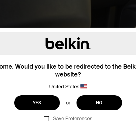
me. Would you like to be redirected to the Bel
website?
ee USB-C- en twee USB-A-
United States
araten tegelijk. De goed
lie en vrienden. Zo houd
ere apparaten op.
or
YES
NO
Save Preferences