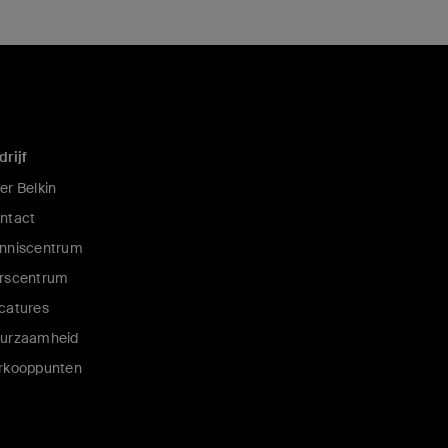
drijf
er Belkin
ntact
nniscentrum
rscentrum
catures
urzaamheid
rkooppunten