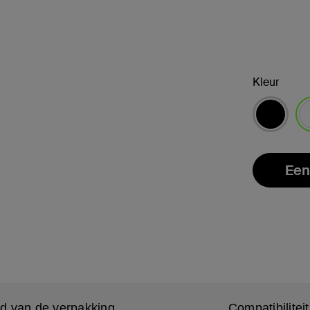
Kleur
ge
Een
d van de verpakking
Compatibiliteit