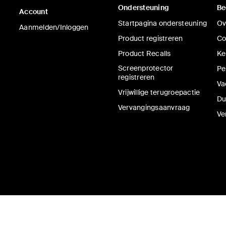
Ondersteuning
Be
Account
Startpagina ondersteuning
Ov
Aanmelden/Inloggen
Product registreren
Co
Product Recalls
Ke
Screenprotector
Pe
registreren
Va
Vrijwillige terugroepactie
Du
Vervangingsaanvraag
Ve