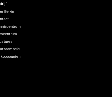
drijf
er Belkin
ntact
nniscentrum
rscentrum
catures
urzaamheid
rkooppunten