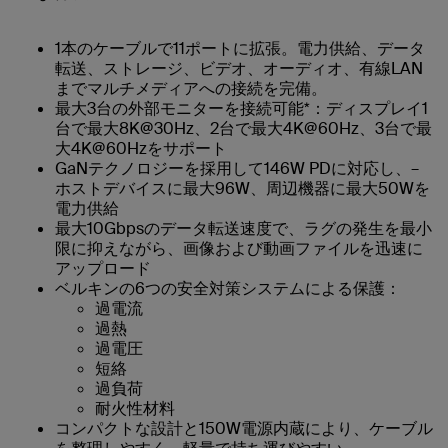
1本のケーブルで11ポートに拡張。電力供給、データ
転送、ストレージ、ビデオ、オーディオ、有線LAN
までマルチメディアへの接続を完備。
最大3台の外部モニターを接続可能*：ディスプレイ1
台で最大8K@30Hz、2台で最大4K@60Hz、3台で最
大4K@60Hzをサポート
GaNテクノロジーを採用して146W PDに対応し、–
ホストデバイスに最大96W、周辺機器に最大50Wを
電力供給
最大10Gbpsのデータ転送速度で、ラグの発生を最小
限に抑えながら、画像および動画ファイルを迅速に
アップロード
ベルキンの6つの安全対策システムによる保護：
過電流
過熱
過電圧
短絡
過負荷
耐火性材料
コンパクトな設計と150W電源内蔵により、ケーブル