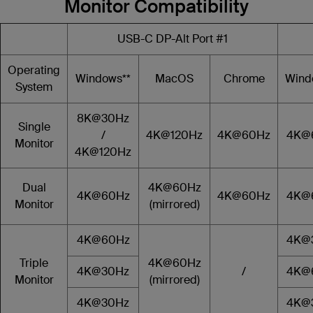
Monitor Compatibility
USB-C DP-Alt Port #1
Operating
Windows**
MacOS
Chrome
Wind
System
8K@30Hz
Single
/
4K@120Hz
4K@60Hz
4K@
Monitor
4K@120Hz
Dual
4K@60Hz
4K@60Hz
4K@60Hz
4K@
Monitor
(mirrored)
4K@60Hz
4K@
Triple
4K@60Hz
4K@30Hz
/
4K@
Monitor
(mirrored)
4K@30Hz
4K@