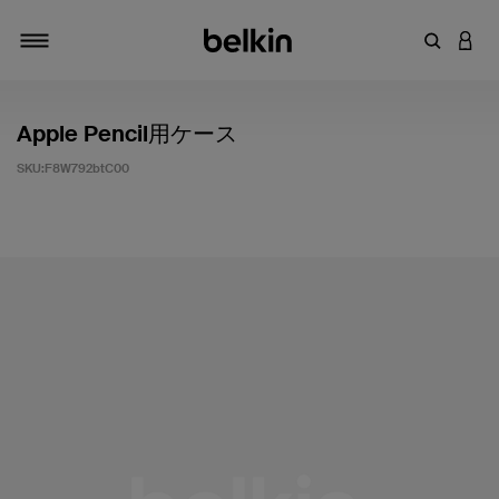
キーワー
アカ
切り替え
Apple Pencil用ケース
SKU:
F8W792btC00
5段階中5のカスタマー評価