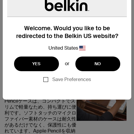
です。コンパクトで軽量の
ケースはApple Pencilとア
クセサリを保存するのに最
適です。
Welcome. Would you like to be
対応機種：
redirected to the Belkin US website?
Apple Pencil
United States
or
YES
NO
安全に持ち運び
Save Preferences
持ち運びやすさを考慮に入れてデ
ザインされています。Apple
Pencilケースは、コンパクトでス
リムで軽量なため、持ち運びに便
利です。ソフトタッチのマイクロ
ファイバー素材のケースは耐久性
があるだけでなく、保護性にも優
れています。Apple Pencilを収納