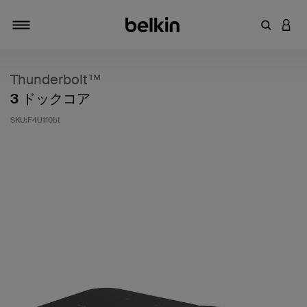
キーワー
アカ
切り替え
Thunderbolt™
3 ドックコア
SKU:
F4U110bt
5段階中3.8のカスタマー評価