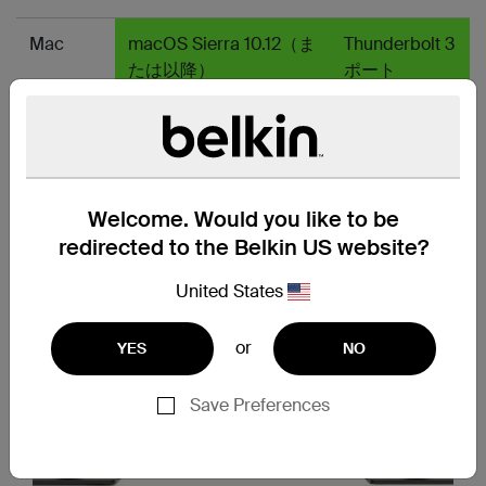
Mac
macOS Sierra 10.12（ま
Thunderbolt 3
たは以降）
ポート
Windows
Windows 10（または以
Thunderbolt 3
降）
ポート
Welcome. Would you like to be
redirected to the Belkin US website?
United States
or
YES
NO
Save Preferences