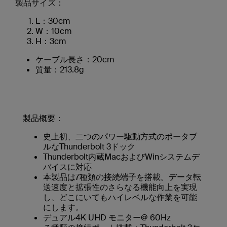
製品サイズ：
L：30cm
W：10cm
H：3cm
ケーブル長さ：20cm
質量：213.8g
製品概要：
史上初、二つのパワー駆動方式のポータブ
ルなThunderbolt 3ドック
Thunderbolt内蔵MacおよびWinシステムデ
バイスに対応
本製品は7種類の接続端子を搭載。データ転
送速度と拡張性のさらなる機能向上を実現
し、どこにいてもハイレベルな作業を可能
にします。
デュアル4K UHD モニター@ 60Hz