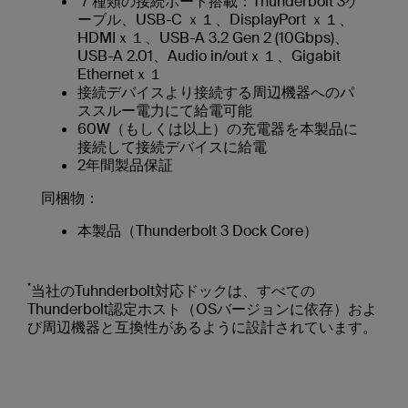
７種類の接続ポート搭載：Thunderbolt 3ケ
ーブル、USB-C ｘ１、DisplayPort ｘ１、
HDMIｘ１、USB-A 3.2 Gen 2 (10Gbps)、
USB-A 2.01、Audio in/outｘ１、Gigabit
Ethernetｘ１
接続デバイスより接続する周辺機器へのパ
ススルー電力にて給電可能
60W（もしくは以上）の充電器を本製品に
接続して接続デバイスに給電
2年間製品保証
同梱物：
本製品（Thunderbolt 3 Dock Core）
*
当社のTuhnderbolt対応ドックは、すべての
Thunderbolt認定ホスト（OSバージョンに依存）およ
び周辺機器と互換性があるように設計されています。