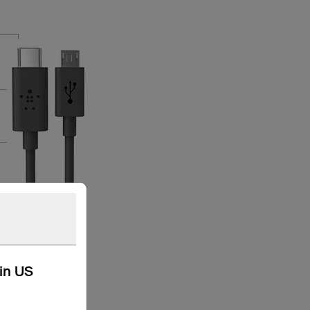
kin US
ネクタ