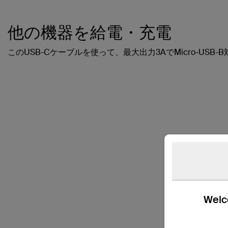
他の機器を給電・充電
このUSB-Cケーブルを使って、最大出力3AでMicro-USB
Welco