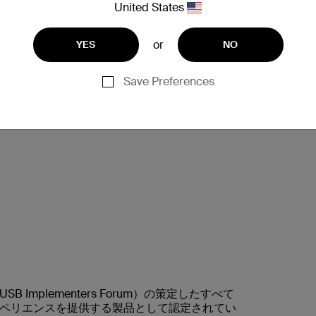
United States
コネクタの向きを気にすることなく挿入できます
コネクタの表と裏どちらからでも、お使いのケ
or
YES
NO
Save Preferences
SB Implementers Forum）の策定したすべて
ペリエンスを提供する製品として認定されてい