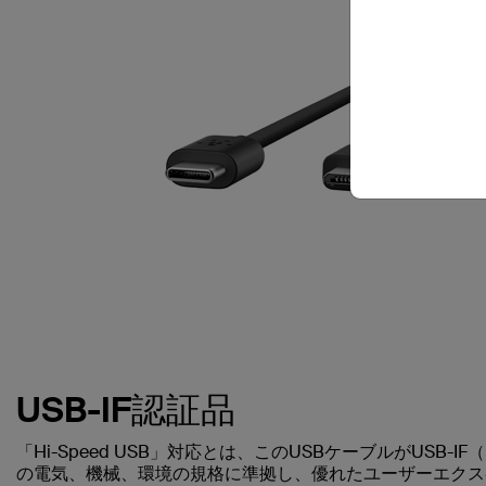
USB-IF認証品
「Hi-Speed USB」対応とは、このUSBケーブルがUSB-IF（U
の電気、機械、環境の規格に準拠し、優れたユーザーエクス