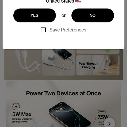
United States
or
YES
NO
Save Preferences
Next