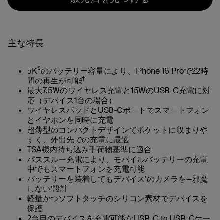
主な特長
§
5K
のバッテリー容量により、iPhone 16 Proで22時
†
間の再生が可能
最大7.5Wのワイヤレス充電と15WのUSB-C充電に対
応（デバイス1台の場合）
ワイヤレスパッドとUSB-Cポートでスマートフォン
とイヤホンを同時に充電
超薄型のコンパクトデザインでポケットに収まりや
すく、外出先での充電に最適
TSA機内持ち込み手荷物基準に適合
パススルー充電により、モバイルバッテリーの充電
中でもスマートフォンを充電可能
バッテリーを装着してもデバイス’のカメラを—邪魔
しない’設計
軽量かつソフトタッチのシリコン素材でデバイスを
保護
2台目のデバイスを充電可能なUSB-C to USB-Cケー