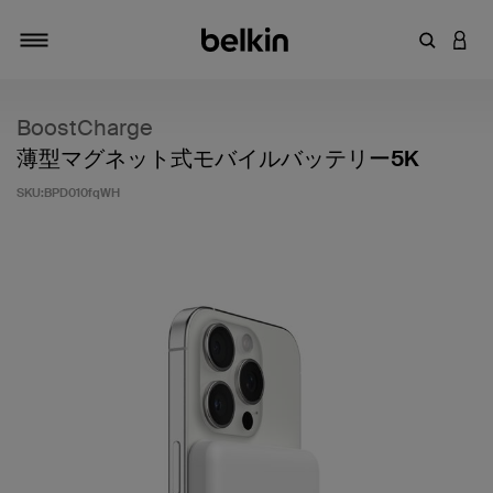
キーワー
アカ
切り替え
BoostCharge
薄型マグネット式モバイルバッテリー5K
SKU:
BPD010fqWH
5段階中4.4のカスタマー評価