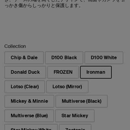
っかき傷からしっかりと保護します。
Collection
Chip & Dale
D100 Black
D100 White
Donald Duck
FROZEN
Ironman
選択済み
Lotso (Clear)
Lotso (Mirror)
Mickey & Minnie
Multiverse (Black)
Multiverse (Blue)
Star Mickey