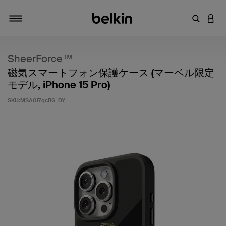
キーワー
アカ
切り替え
SheerForce™
磁気スマートフォン保護ケース (マーベル限定
モデル, iPhone 15 Pro)
SKU:
MSA017qcBG-DY
5段階中4.9のカスタマー評価