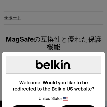
サポート
MagSafeの互換性と優れた保護
機能
MagSafeとの互換性により、片手で簡単にiPhoneを安全に取り
付けることができ、どのような環境でも見やすくなります。紫
外線に強い素材が、変色や劣化を防ぎます。ケースの縁がわず
かに隆起しているため、スマートフォンを下向きに置いてもカ
メラと画面に傷がつくことはありません。また、薄くて軽量な
Welcome. Would you like to be
デザインで、スマートフォンの機能やタッチの感度を妨げませ
redirected to the Belkin US website?
ん。
United States