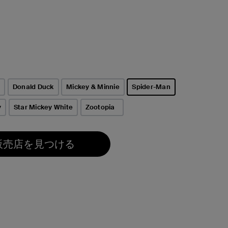
e
Donald Duck
Mickey & Minnie
Spider-Man
選択済み
y
Star Mickey White
Zootopia
販売店を見つける