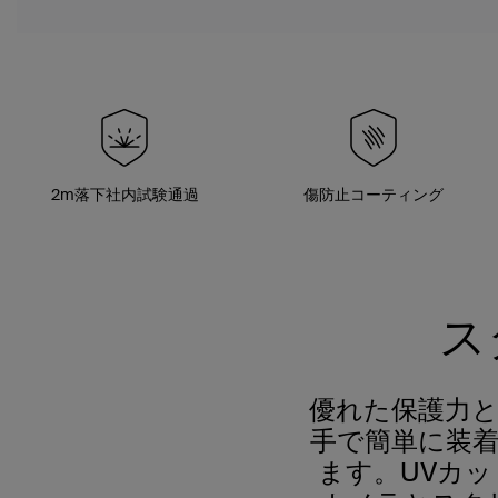
2m落下社内試験通過
傷防止コーティング
ス
優れた保護力とM
手で簡単に装
ます。UVカ