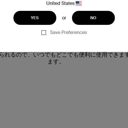
United States
or
YES
NO
全で簡単なマグネット式装着。
Save Preferences
ので、MagSafe対応マグネット式アクセサリに簡
られるので、いつでもどこでも便利に使用できま
ます。