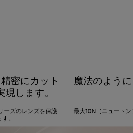
て精密にカット
魔法のように
実現します。
6シリーズのレンズを保護
最大10N（ニュート
ます。