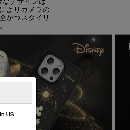
量なデザインは
トによりカメラの
安全かつスタイリ
。
kin US