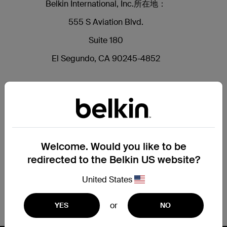
Belkin International, Inc.所在地：
555 S Aviation Blvd.
Suite 180
El Segundo, CA 90245-4852
Welcome. Would you like to be
redirected to the Belkin US website?
United States
or
YES
NO