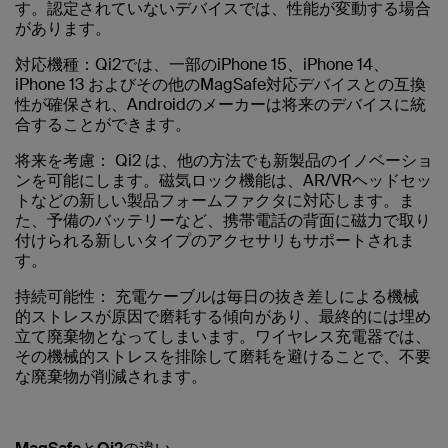
す。認定されていないデバイスでは、性能が変動する場合
があります。
対応機種：
Qi2では、一部の
iPhone 15、iPhone 14、
iPhone 13
およびその他のMagSafe対応デバイスとの互換
性が確保され、Androidのメーカーは将来のデバイスに統
合することができます。
将来を考慮：
Qi2 は、他の方法でも新製品のイノベーショ
ンを可能にします。磁気ロック機能は、AR/VRヘッドセッ
トなどの新しい製品フォームファクタに対応します。ま
た、予備のバッテリーなど、携帯電話の背面に磁力で取り
付けられる新しいタイプのアクセサリもサポートされま
す。
持続可能性：
充電ケーブルは毎日の抜き差しによる機械
的ストレスが原因で磨耗する傾向があり、最終的には埋め
立て廃棄物となってしまいます。ワイヤレス充電器では、
その機械的ストレスを排除して磨耗を避けることで、不要
な廃棄物が削減されます。