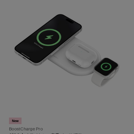
New
BoostCharge Pro