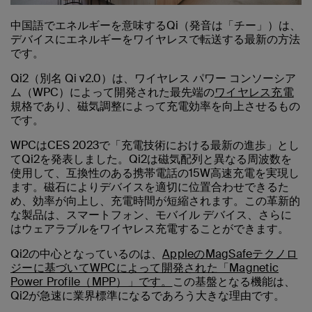
中国語でエネルギーを意味するQi（発音は「チー」）は、
デバイスにエネルギーをワイヤレスで転送する最新の方法
です。
Qi2（別名 Qi v2.0）は、ワイヤレス パワー コンソーシア
ム（WPC）によって開発された最先端の
ワイヤレス充電
規格であり、磁気調整によって充電効率を向上させるもの
です。
WPCはCES 2023で「充電技術における最新の進歩」とし
てQi2を発表しました。Qi2は磁気配列と異なる周波数を
使用して、互換性のある携帯電話の15W高速充電を実現し
ます。磁石によりデバイスを適切に位置合わせできるた
め、効率が向上し、充電時間が短縮されます。この革新的
な製品は、スマートフォン、モバイル デバイス、さらに
はウェアラブルをワイヤレス充電することができます。
Qi2の中心となっているのは、
AppleのMagSafeテクノロ
ジーに基づいてWPCによって開発された「Magnetic
Power Profile（MPP）」です。
この基盤となる機能は、
Qi2が急速に業界標準になるであろう大きな理由です。