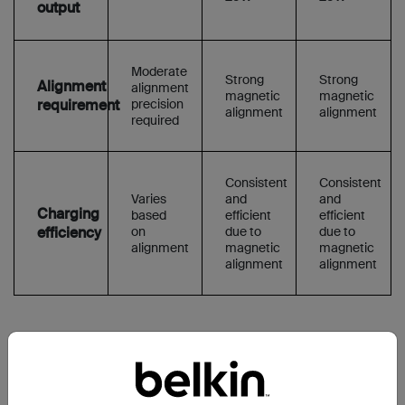
output
Moderate
Strong
Strong
Alignment
alignment
magnetic
magnetic
requirement
precision
alignment
alignment
required
Consistent
Consistent
Varies
and
and
Charging
based
efficient
efficient
efficiency
on
due to
due to
alignment
magnetic
magnetic
alignment
alignment
私たちが存在する理由、それは新しい