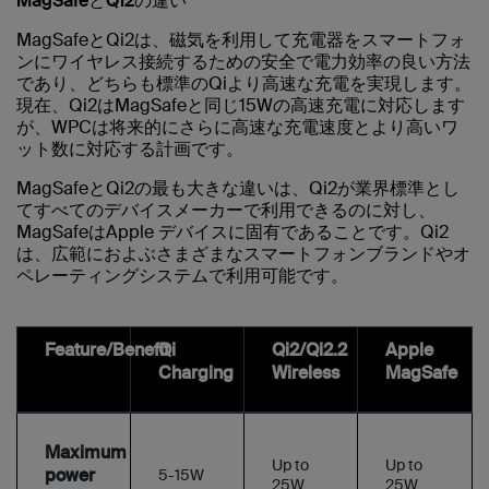
MagSafeとQi2の違い
MagSafeとQi2は、磁気を利用して充電器をスマートフォ
ンにワイヤレス接続するための安全で電力効率の良い方法
であり、どちらも標準のQiより高速な充電を実現します。
現在、Qi2はMagSafeと同じ15Wの高速充電に対応します
が、WPCは将来的にさらに高速な充電速度とより高いワ
ット数に対応する計画です。
MagSafeとQi2の最も大きな違いは、Qi2が業界標準とし
てすべてのデバイスメーカーで利用できるのに対し、
MagSafeはApple デバイスに固有であることです。Qi2
は、広範におよぶさまざまなスマートフォンブランドやオ
ペレーティングシステムで利用可能です。
Feature/Benefit
Qi
Qi2/Qi2.2
Apple
Charging
Wireless
MagSafe
Maximum
Up to
Up to
power
5-15W
25W
25W