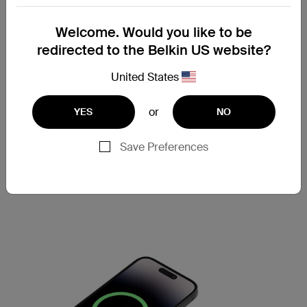
テクノロジーです。
Welcome. Would you like to be
Qi2は画期的なテクノロジーであり、今後も開発が続けら
redirected to the Belkin US website?
れるでしょう。私たちが目にしているのは、その応用の始
まりにすぎません。新しい可能性に取り組んでいるBelkin
United States
は、人々がより簡単かつ生産的に働いて生活できるように
するのに役立つ、この素晴らしいテクノロジーに参画でき
ることをうれしく思っています。当社の専属パートナー向
or
YES
NO
けに特別に設計された、受賞歴のあるQi2コレクション製
品に今後もご注目ください。
Save Preferences
MagSafe充電器は、下のボタンからお探しいただけます。