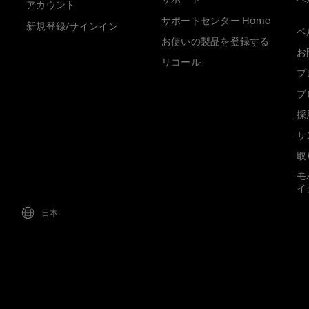
アカウント
サポートセンター Home
新規登録/サインイン
ベ
お使いの製品を登録する
お
リコール
プ
ブ
採
サ
取
モ
イ
日本