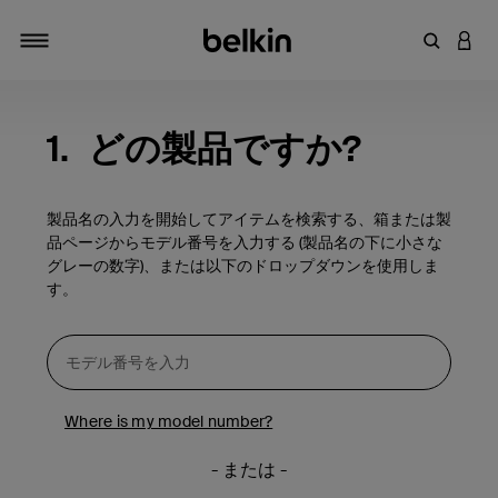
キーワー
アカ
切り替え
1.
どの製品ですか?
製品名の入力を開始してアイテムを検索する、箱または製
品ページからモデル番号を入力する (製品名の下に小さな
グレーの数字)、または以下のドロップダウンを使用しま
す。
Where is my model number?
- または -