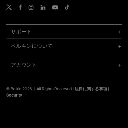
Belkin Twitter
Belkin Facebook
Belkin Instagram
Belkin LinkedIn
Belkin Youtube
Belkin TikTok
サポート
ベルキンについて
アカウント
© Belkin 2026 | All Rights Reserved |
法律に関する事項
|
Security