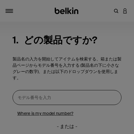
キーワー
アカ
切り替え
1.
どの製品ですか?
製品名の入力を開始してアイテムを検索する、箱または製
品ページからモデル番号を入力する (製品名の下に小さな
グレーの数字)、または以下のドロップダウンを使用しま
す。
Where is my model number?
- または -