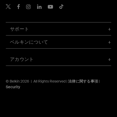
Belkin Twitter
Belkin Facebook
Belkin Instagram
Belkin LinkedIn
Belkin Youtube
Belkin TikTok
サポート
ベルキンについて
アカウント
© Belkin 2026 | All Rights Reserved |
法律に関する事項
|
Security