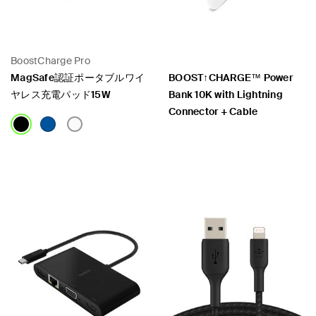
BoostCharge Pro
MagSafe認証ポータブルワイ
BOOST↑CHARGE™ Power
ヤレス充電パッド15W
Bank 10K with Lightning
Connector + Cable
Price:
Price: