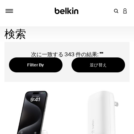
キーワー
アカ
切り替え
検索
次に一致する 343 件の結果:
""
Filter By
並び替え
注目の製品