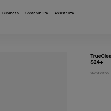
Business
Sostenibilità
Assistenza
TrueClea
S24+
SKU:
SFB057EC