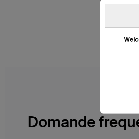
Welco
Domande freque