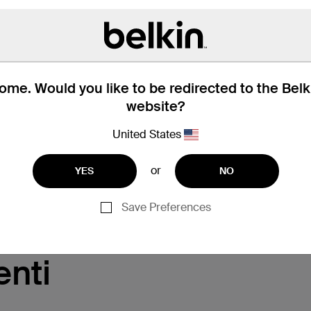
me. Would you like to be redirected to the Bel
website?
United States
or
YES
NO
Assistenza
Save Preferences
nti