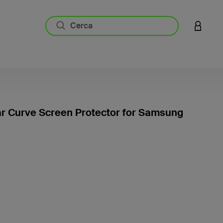
ACCESS
r Curve Screen Protector for Samsung
4,2 di 5