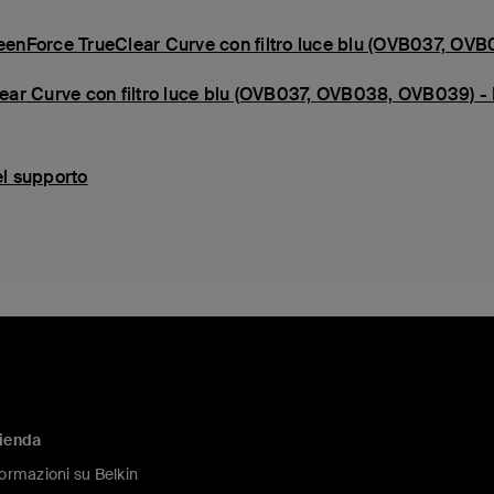
creenForce TrueClear Curve con filtro luce blu (OVB037, O
ear Curve con filtro luce blu (OVB037, OVB038, OVB039) 
el supporto
ienda
formazioni su Belkin