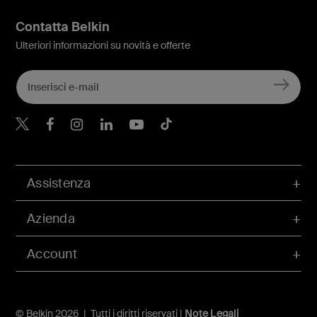
Contatta Belkin
Ulteriori informazioni su novità e offerte
Belkin Twitter
Belkin Facebook
Belkin Instagram
Belkin LinkedIn
Belkin Youtube
Belkin TikTok
Assistenza
Azienda
Account
© Belkin 2026 | Tutti i diritti riservati |
Note Legali