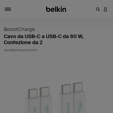
Inserisci 
ACCE
Attiva/Disattiva navigazione
BoostCharge
Cavo da USB-C a USB-C da 60 W,
Confezione da 2
SKU:
BBD008hq05GR2PK
5 di 5 - Valutazione clienti