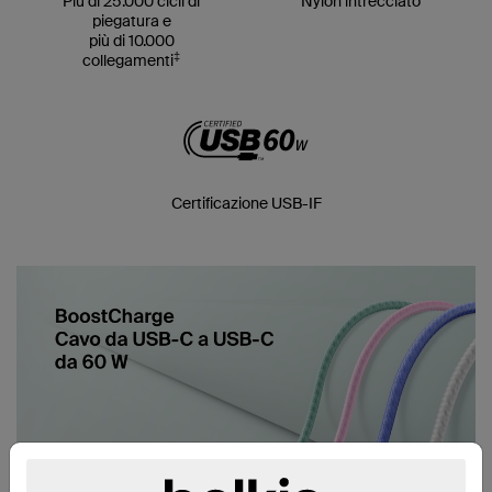
Più di 25.000 cicli di
Nylon intrecciato
piegatura e
più di 10.000
‡
collegamenti
Certificazione USB-IF