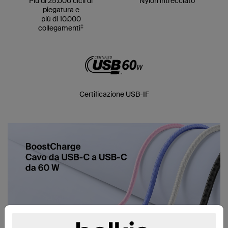
Più di 25.000 cicli di
Nylon intrecciato
piegatura e
più di 10.000
‡
collegamenti
Certificazione USB-IF