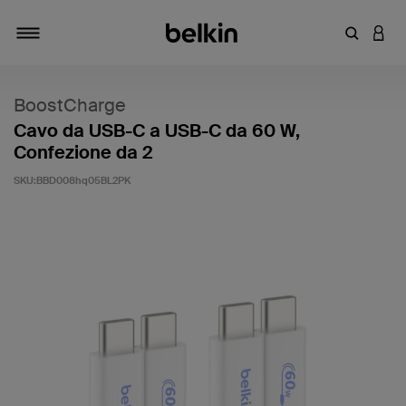
Inserisci 
ACCE
Attiva/Disattiva navigazione
BoostCharge
Cavo da USB-C a USB-C da 60 W,
Confezione da 2
SKU:
BBD008hq05BL2PK
3,8 di 5 - Valutazione clienti