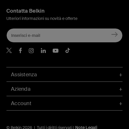
Contatta Belkin
Ulteriori informazioni su novità e offerte
Belkin Twitter
Belkin Facebook
Belkin Instagram
Belkin LinkedIn
Belkin Youtube
Belkin TikTok
Assistenza
Azienda
Account
© Belkin 2026 | Tutti i diritti riservati |
Note Legali