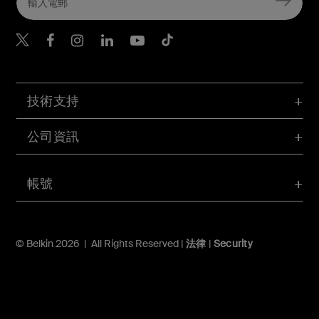
Belkin Twitter
Belkin Hong Kong Faceboo
Belkin Instagram
Belkin Hong Kong Lin
Belkin Youtube
Belkin TikTok
技術支持
公司資訊
帳號
© Belkin 2026 | All Rights Reserved |
法律
|
Security