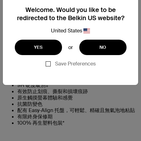
Belkin HK eShop
Welcome. Would you like to be
redirected to the Belkin US website?
United States
特色一覽
or
YES
NO
我們迄今為止最堅固、最耐用的螢幕保護貼**
現在比鋼化玻璃堅固 2.7 倍†
Save Preferences
比之前的 UltraGlass 螢幕保護貼提高 24%†† 跌落性
能
0.29毫米的薄度
9H 硬度級別‡
有效防止划痕、撕裂和損壞痕跡
原生觸摸螢幕體驗和感覺
抗菌防變色
配有 Easy-Align 托盤，可輕鬆、精確且無氣泡地粘貼
有限終身保修期
100% 再生塑料包裝*