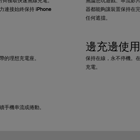
無縫對齊獲取快速無線充電。
無論您玩遊戲、串流影
接始終保持 iPhone
器都能夠讓裝置保持在
任何遮擋。
邊充邊使
帶的理想充電座。
保持在線，永不停機。
充電。
續手機串流或捲動。