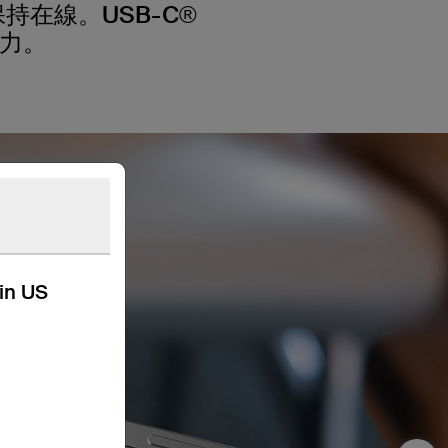
在線。USB-C®
電力。
kin US