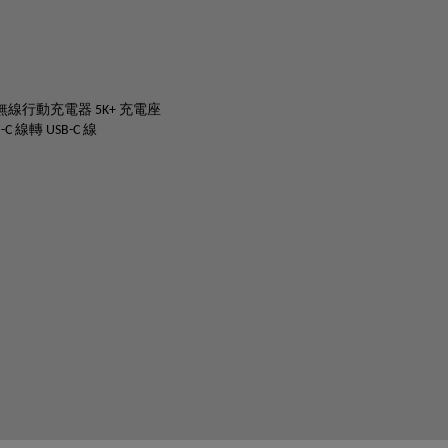
：
 磁力無線行動充電器 5K+ 充電座
B-C 線轉 USB-C 線