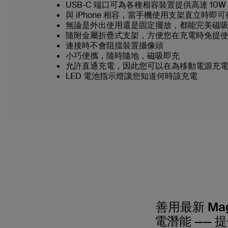
USB-C 端口可為各種相容裝置提供高達 10
與 iPhone 相容，當手機使用支架直立時即
無論是外出使用還是固定擺放，都能完美磁
隨附金屬折疊式支架，方便您在充電時免提
連接時不會阻擋裝置攝像頭
小巧便攜，隨時隨地，磁吸即充
允許直通充電，因此您可以在為移動電源充
LED 電池指示燈讓您知道何時該充電
善用最新 Ma
電潛能 —— 提