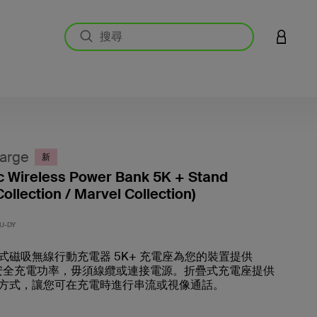
登入您的
arge
新
 Wireless Power Bank 5K + Stand
ollection / Marvel Collection)
5 客戶
U-DY
式磁吸無線行動充電器 5K+ 充電座為您的裝置提供
無線安全充電功率，毋須線纜或連接電源。折疊式充電座提供
方式，讓您可在充電時進行串流或視像通話。