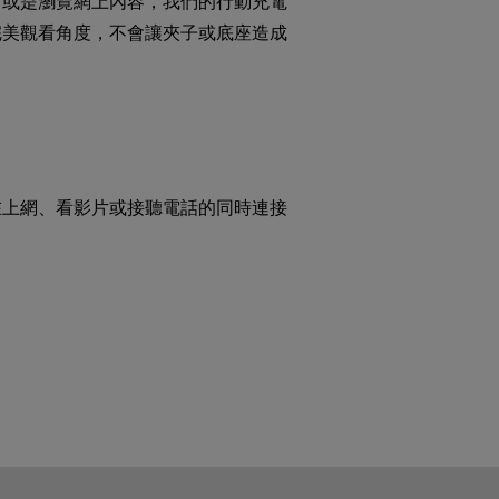
片或是瀏覽網上內容，我們的行動充電
完美觀看角度，不會讓夾子或底座造成
用
在上網、看影片或接聽電話的同時連接