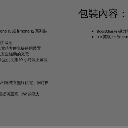
包裝內容
hone 13 或 iPhone 12 系列裝
BoostCharge
3.3 英呎 / 1 米 US
磁力吸附
充電時方便免提使用裝置
現安全強勁的充電
e 14 提供長達 19 小時以上延長
為相連裝置無線供電，同時自
置提供至高 10W 的電力
。