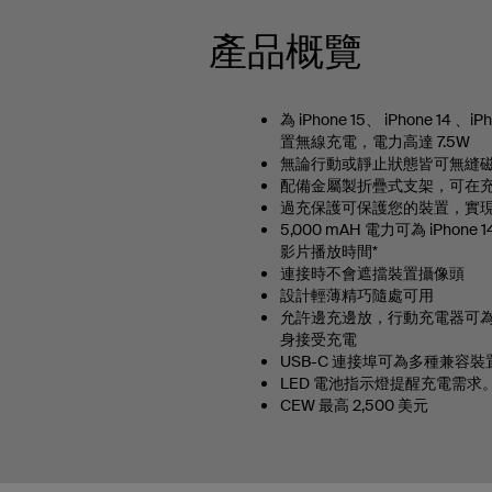
產品概覽
為 iPhone 15、 iPhone 14 、iP
置無線充電，電力高達 7.5W
無論行動或靜止狀態皆可無縫
配備金屬製折疊式支架，可在
過充保護可保護您的裝置，實
5,000 mAH 電力可為 iPhon
影片播放時間*
連接時不會遮擋裝置攝像頭
設計輕薄精巧隨處可用
允許邊充邊放，行動充電器可
身接受充電
USB-C 連接埠可為多種兼容裝
LED 電池指示燈提醒充電需求
CEW 最高 2,500 美元