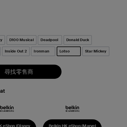
ey
D100 Musical
Deadpool
Donald Duck
Inside Out 2
Ironman
Lotso
Star Mickey
已選取
尋找零售商
at
K eShop (Disney
Belkin HK eShop (Marvel