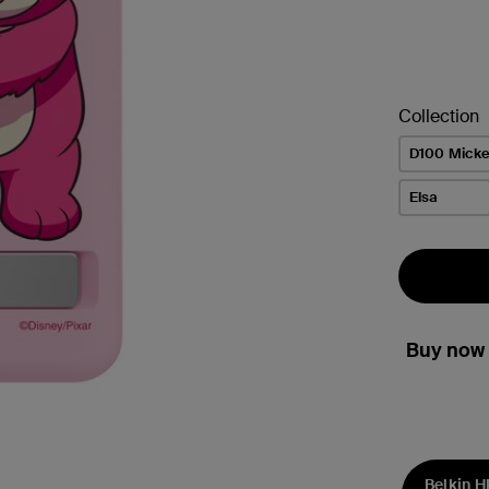
Collection
D100 Mick
Elsa
Buy now 
Belkin H