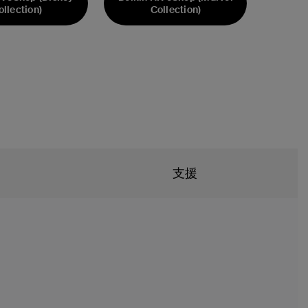
ollection)
Collection)
支援