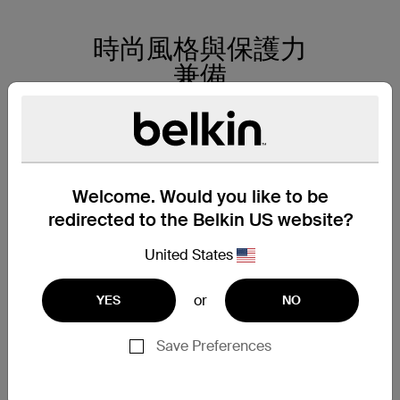
時尚風格與保護力
兼備
在任何環境都能享受極
致的觀賞體驗，這款磁
力保護殼不僅擁有卓越
保護功能，更與
Welcome. Would you like to be
MagSafe 完美兼容，單
redirected to the Belkin US website?
手就能輕鬆吸附
United States
iPhone。抗紫外線物料
能防止變色和損耗，微
or
YES
NO
凸邊緣則保護相機和螢
幕的安全。纖薄輕巧的
Save Preferences
設計不會影響 iPhone
功能和觸控回應，精確