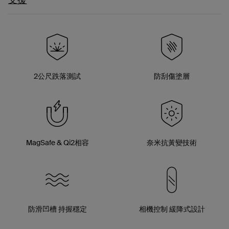
支援
2公尺跌落測試
防刮傷塗層
MagSafe & Qi2相容
奈米抗黃變技術
防滑凹槽 持握穩定
相機控制 緩降式設計