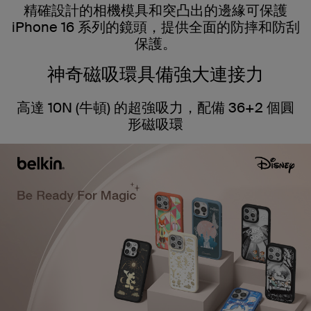
精確設計的相機模具和突凸出的邊緣可保護
iPhone 16 系列的鏡頭，提供全面的防摔和防刮
保護。
神奇磁吸環具備強大連接力
高達 10N (牛頓) 的超強吸力，配備 36+2 個圓
形磁吸環