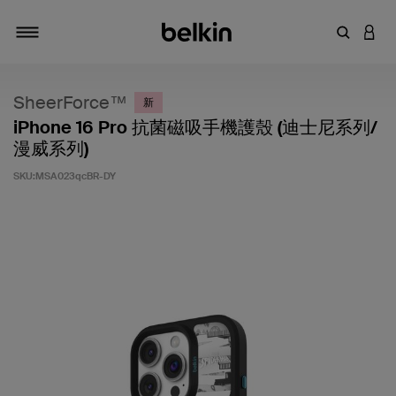
輸入關鍵
登入
切換瀏覽方式
SheerForce™
新
iPhone 16 Pro 抗菌磁吸手機護殼 (迪士尼系列/
漫威系列)
SKU:
MSA023qcBR-DY
3.7 客戶評分（滿分為 5 分）