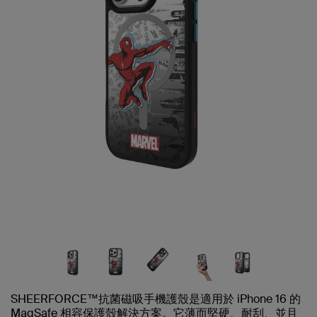
SHEERFORCE™抗菌磁吸手機護殼是適用於 iPhone 16 的
MagSafe 相容保護殼解決方案。它薄而堅硬、耐刮、並且