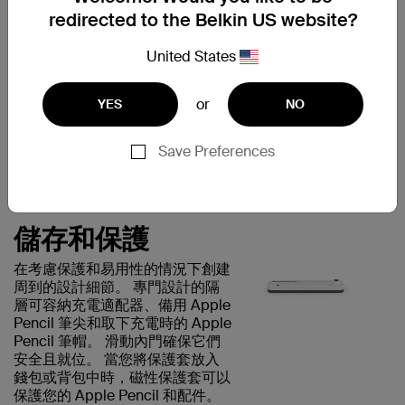
在指定的儲物隔層中。 它小巧簡
redirected to the Belkin US website?
約，還可用作保護支架，讓你在辦
公室或外出時都能輕鬆拿取 Apple
United States
Pencil。
適用於:
or
YES
NO
Apple Pencil
Save Preferences
儲存和保護
在考慮保護和易用性的情況下創建
周到的設計細節。 專門設計的隔
層可容納充電適配器、備用 Apple
Pencil 筆尖和取下充電時的 Apple
Pencil 筆帽。 滑動內門確保它們
安全且就位。 當您將保護套放入
錢包或背包中時，磁性保護套可以
保護您的 Apple Pencil 和配件。