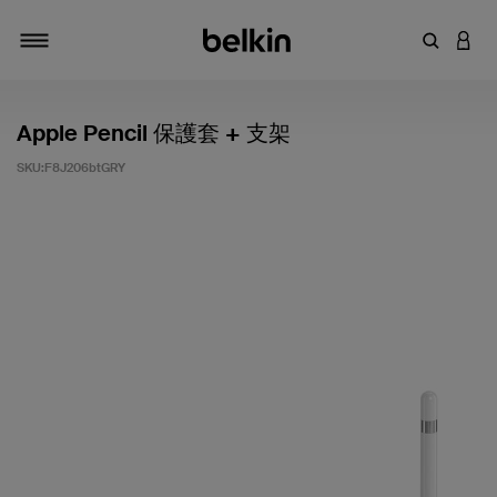
輸入關鍵
登入
切換瀏覽方式
Apple Pencil 保護套 + 支架
SKU:
F8J206btGRY
4.9 客戶評分（滿分為 5 分）