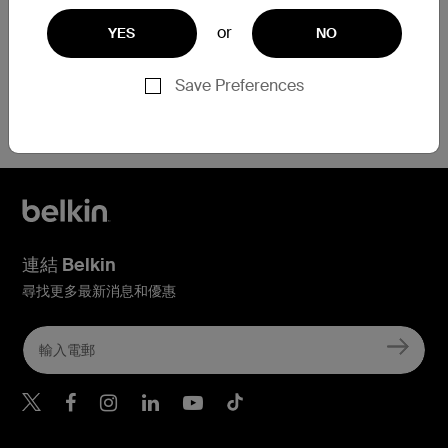
or
YES
NO
Save Preferences
需要協助？
點擊此處
連結 Belkin
尋找更多最新消息和優惠
Belkin Twitter
Belkin Hong Kong Faceboo
Belkin Instagram
Belkin Hong Kong Lin
Belkin Youtube
Belkin TikTok