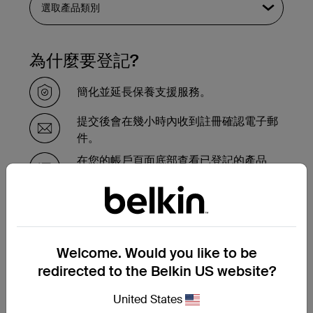
為什麼要登記?
簡化並延長保養支援服務。
提交後會在幾小時內收到註冊確認電子郵
件。
在您的帳戶頁面底部查看已登記的產品
的。
需要在保養期內更換產品嗎？
Welcome. Would you like to be
請在此完成保養更換申請表，我們的支援團
隊會盡快與您聯繫，並告知接下來的步驟。
redirected to the Belkin US website?
United States
提交保養更換申請