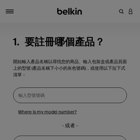
輸入關鍵
登入
切換瀏覽方式
1.
要註冊哪個產品？
開始輸入產品名稱以尋找您的商品、輸入包裝盒或產品頁面
上的型號 (產品名稱下小小的灰色號碼)，或使用以下拉下式
清單：
Where is my model number?
- 或者 -