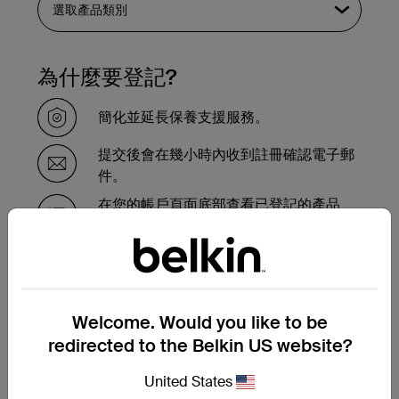
為什麼要登記?
簡化並延長保養支援服務。
提交後會在幾小時內收到註冊確認電子郵
件。
在您的帳戶頁面底部查看已登記的產品
的。
需要在保養期內更換產品嗎？
Welcome. Would you like to be
請在此完成保養更換申請表，我們的支援團
隊會盡快與您聯繫，並告知接下來的步驟。
redirected to the Belkin US website?
United States
提交保養更換申請