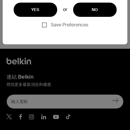
or
YES
NO
Save Preferences
需要協助？
點擊此處
連結 Belkin
尋找更多最新消息和優惠
Belkin Twitter
Belkin Hong Kong Faceboo
Belkin Instagram
Belkin Hong Kong Lin
Belkin Youtube
Belkin TikTok