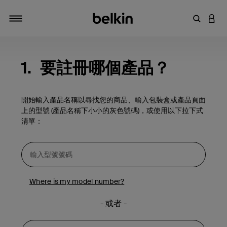
輸入關鍵
登入
切換瀏覽方式
1.
要註冊哪個產品？
開始輸入產品名稱以尋找您的商品、輸入包裝盒或產品頁面
上的型號 (產品名稱下小小的灰色號碼)，或使用以下拉下式
清單：
Where is my model number?
- 或者 -