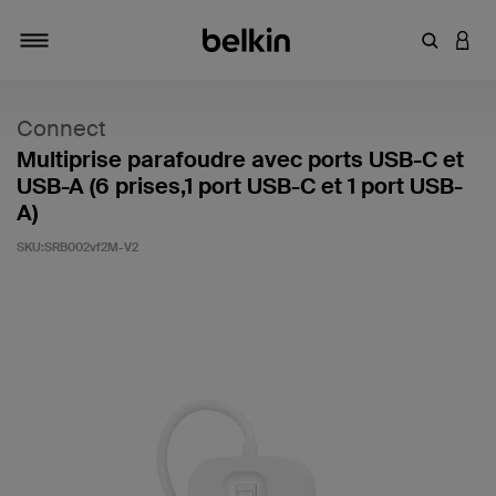
Saisir un 
CONN
Navigation tiroir
Connect
Multiprise parafoudre avec ports USB-C et
USB-A (6 prises,1 port USB-C et 1 port USB-
A)
SKU:
SRB002vf2M-V2
5 sur 5 (avis clients)