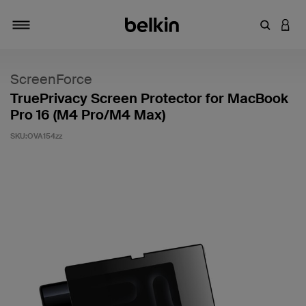
Introduce
INICI
Alternar navegación
ScreenForce
TruePrivacy Screen Protector for MacBook
Pro 16 (M4 Pro/M4 Max)
SKU:
OVA154zz
4,9 de 5 en la evaluación de los clientes