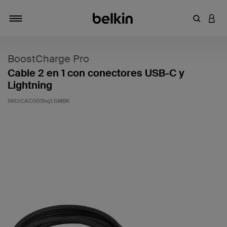
Introduce
INICI
Alternar navegación
BoostCharge Pro
Cable 2 en 1 con conectores USB-C y
Lightning
SKU:
CAC003hq1.5MBK
5 de 5 en la evaluación de los clientes