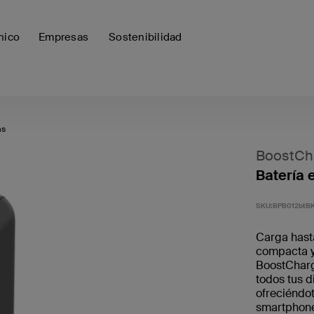
nico
Empresas
Sostenibilidad
as
BoostCh
Batería 
SKU:
BPB012btB
Carga hasta
compacta y
BoostChar
todos tus d
ofreciéndot
smartphone 