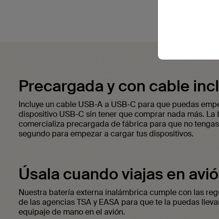
Precargada y con cable incl
Incluye un cable USB-A a USB-C para que puedas empe
dispositivo USB-C sin tener que comprar nada más. La b
comercializa precargada de fábrica para que no tengas
segundo para empezar a cargar tus dispositivos.
Úsala cuando viajas en avió
Nuestra batería externa inalámbrica cumple con las re
de las agencias TSA y EASA para que te la puedas llev
equipaje de mano en el avión.