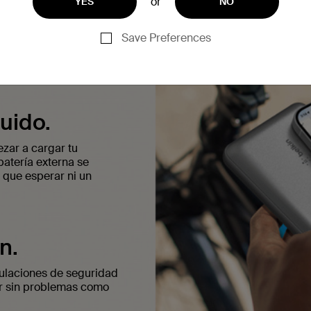
or
YES
NO
Save Preferences
uido.
zar a cargar tu
atería externa se
 que esperar ni un
n.
gulaciones de seguridad
ar sin problemas como