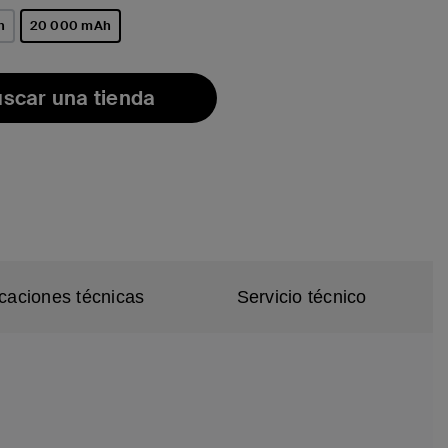
h
20 000 mAh
seleccionado/s
scar una tienda
icaciones técnicas
Servicio técnico