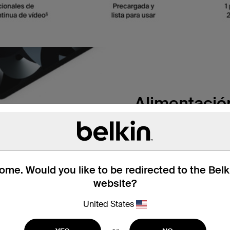
Alimentación
Carga tu smartphone y otr
dos puertos USB-A y el 
me. Would you like to be redirected to the Bel
Hasta 78 ho
website?
Los 20 000 mAh de capac
§
United States
vídeo
. Carga un iPhone 
del 0 al 50 % en 45 minu