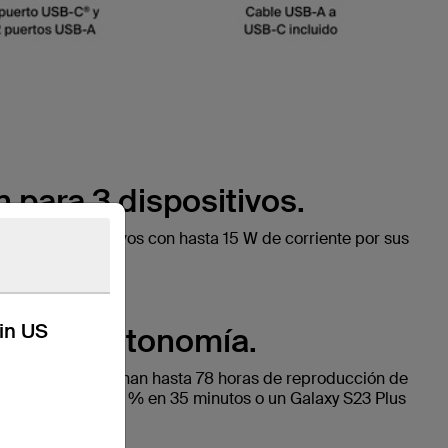
 para 3 dispositivos.
os dos dispositivos con hasta 15 W de corriente por sus
puerto USB-C.
kin US
ras de autonomía.
idad proporcionan hasta 78 horas de reproducción de
15 Pro del 0 al 50 % en 35 minutos o un Galaxy S23 Plus
‡
tos
.