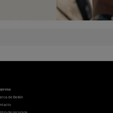
presa
erca de Belkin
ntacto
ntro de recursos