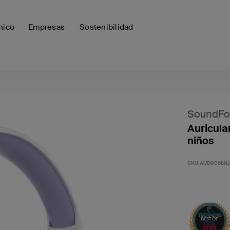
nico
Empresas
Sostenibilidad
SoundFor
Auricula
niños
SKU:
AUD006btL