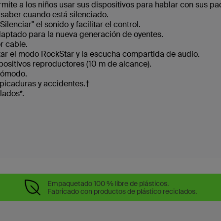
rmite a los niños usar sus dispositivos para hablar con sus pa
 saber cuando está silenciado.
ilenciar" el sonido y facilitar el control.
daptado para la nueva generación de oyentes.
r cable.
itar el modo RockStar y la escucha compartida de audio.
positivos reproductores (10 m de alcance).
 cómodo.
lpicaduras y accidentes.†
lados*.
Empaquetado 100 % libre de plásticos.
Fabricado con productos de plástico reciclados.