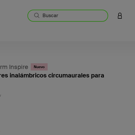
INICIAR
m Inspire
Nuevo
res inalámbricos circumaurales para
3,5 de 
V