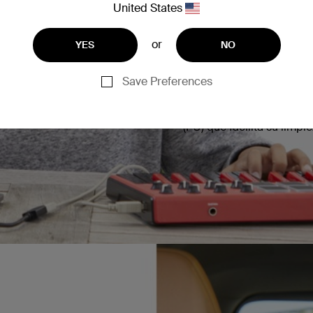
United States
Seguridad, c
or
YES
NO
La limitación de 85 decib
niños cuando escuchan mú
Save Preferences
diadema ajustable se plie
presentan un tamaño más 
niños. Sus almohadillas e
(PU) que facilita su limpie