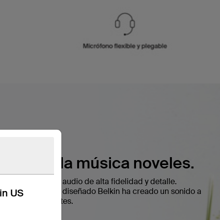
ntes de la música noveles.
mm producen un audio de alta fidelidad y detalle.
ncienzudamente diseñado Belkin ha creado un sonido a
kin US
neración de oyentes.