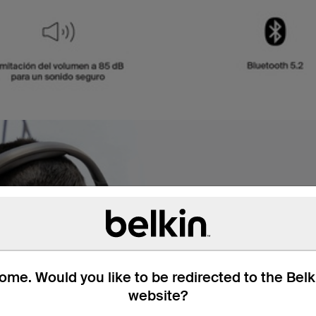
Para los ama
Los transductores de 40 
Mediante un hardware co
me. Would you like to be redirected to the Bel
la medida de la nueva ge
website?