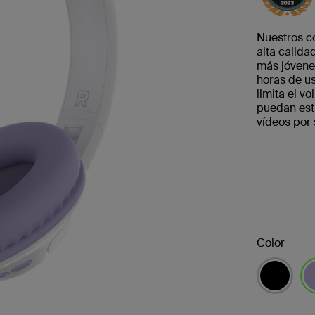
Nuestros c
alta calida
más jóvene
horas de u
limita el 
puedan estu
vídeos por 
Color
se