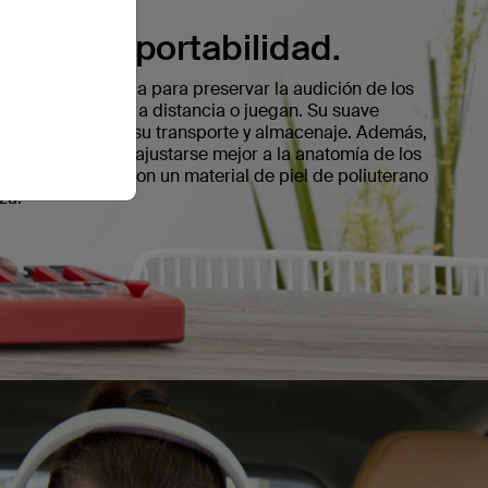
onfort y portabilidad.
elios es apropiada para preservar la audición de los
sica, aprenden a distancia o juegan. Su suave
ga para facilitar su transporte y almacenaje. Además,
compacto para ajustarse mejor a la anatomía de los
stán fabricadas con un material de piel de poliuterano
za.