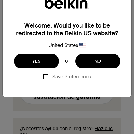
¿Necesitas reclamar la
Welcome. Would you like to be
sustitución de un producto
redirected to the Belkin US website?
en garantía?
United States
Rellena aquí el formulario de solicitud de
sustitución de garantía y nuestro equipo de
atención al cliente se pondrá en contacto
or
YES
NO
contigo para informarte de los siguientes
pasos del proceso.
Save Preferences
Enviar una solicitud de
sustitución de garantía
¿Necesitas ayuda con el registro?
Haz clic