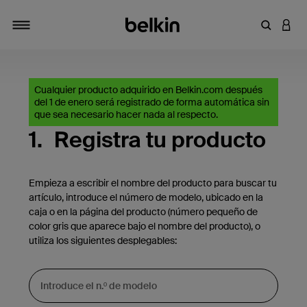
Introduce
INICI
Alternar navegación
Cualquier producto adquirido en Belkin.com después
del 1 de enero será registrado de forma automática sin
que sea necesario hacer nada al respecto.
1.
Registra tu producto
Empieza a escribir el nombre del producto para buscar tu
artículo, introduce el número de modelo, ubicado en la
caja o en la página del producto (número pequeño de
color gris que aparece bajo el nombre del producto), o
utiliza los siguientes desplegables: