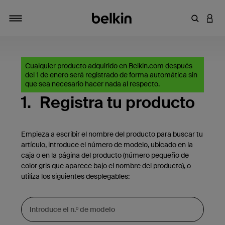
Introduce
INICI
Alternar navegación
Cualquier producto adquirido en Belkin.com después
del 1 de enero será registrado de forma automática sin
que sea necesario hacer nada al respecto.
1.
Registra tu producto
Empieza a escribir el nombre del producto para buscar tu
artículo, introduce el número de modelo, ubicado en la
caja o en la página del producto (número pequeño de
color gris que aparece bajo el nombre del producto), o
utiliza los siguientes desplegables: