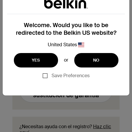
¿Necesitas reclamar la
Welcome. Would you like to be
sustitución de un producto
redirected to the Belkin US website?
en garantía?
United States
Rellena aquí el formulario de solicitud de
sustitución de garantía y nuestro equipo de
atención al cliente se pondrá en contacto
or
YES
NO
contigo para informarte de los siguientes
pasos del proceso.
Save Preferences
Enviar una solicitud de
sustitución de garantía
¿Necesitas ayuda con el registro?
Haz clic