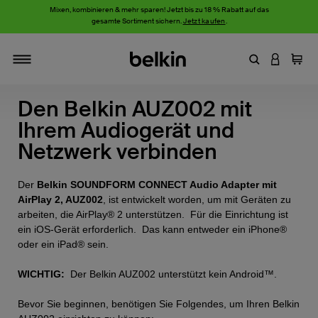
Mixen, kombinieren & mehr sparen! Jetzt bis zu 18 % Rabatt auf das
gesamte Sortiment sichern.
Jetzt kaufen
.
Stichwort oder
AN IHRE
Einka
Navigieren
Den Belkin AUZ002 mit
Ihrem Audiogerät und
Netzwerk verbinden
Der
Belkin SOUNDFORM CONNECT Audio Adapter mit
AirPlay 2, AUZ002
, ist entwickelt worden, um mit Geräten zu
arbeiten, die AirPlay® 2 unterstützen. Für die Einrichtung ist
ein iOS-Gerät erforderlich. Das kann entweder ein iPhone®
oder ein iPad® sein.
WICHTIG:
Der Belkin AUZ002 unterstützt kein Android™.
Bevor Sie beginnen, benötigen Sie Folgendes, um Ihren Belkin