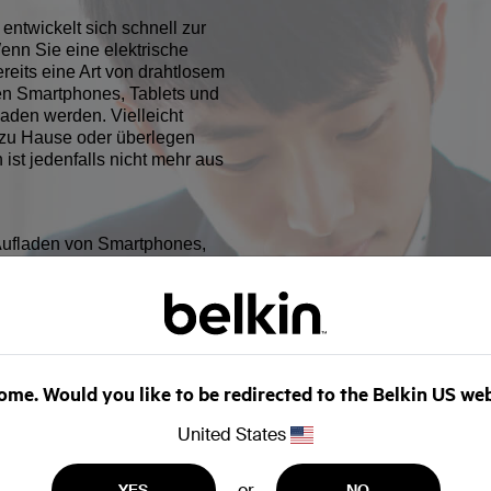
entwickelt sich schnell zur
enn Sie eine elektrische
reits eine Art von drahtlosem
en Smartphones, Tablets und
aden werden. Vielleicht
 zu Hause oder überlegen
 ist jedenfalls nicht mehr aus
Aufladen von Smartphones,
rbei wird das Gerät auf die
lfe von Induktion aufgeladen.
hr Möglichkeiten, Geräte per
versitäten und in
arbucks: An immer mehr
tlos aufladen.
me. Would you like to be redirected to the Belkin US we
United States
 Laden erwarten? Zunächst
äumen. Bald kann man
eug und in Lobbys Geräte
or
YES
NO