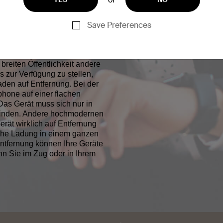
ine ganze Wand oder einen
ahtlosen Laden machen.
Save Preferences
em so ein, dass es keinen
hr gibt.
breiten Öffentlichkeit andere
 zur Verfügung zu stellen,
en auf Entfernung. Bei der
hone auf einer flachen
Das Gerät muss sich nur in
efinden. Andere hochmodernen
rät wirklich auf Entfernung
sche Ladung in einem ganzen
Entfernung können Ihre Geräte
 Sie im Zug oder in Ihrem