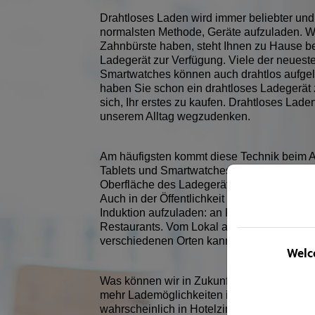
Drahtloses Laden wird immer beliebter und 
normalsten Methode, Geräte aufzuladen. W
Zahnbürste haben, steht Ihnen zu Hause be
Ladegerät zur Verfügung. Viele der neuest
Smartwatches können auch drahtlos aufgel
haben Sie schon ein drahtloses Ladegerät
sich, Ihr erstes zu kaufen. Drahtloses Laden
unserem Alltag wegzudenken.
Am häufigsten kommt diese Technik beim 
Tablets und Smartwatches zum Einsatz. Hie
Oberfläche des Ladegeräts gelegt und mithi
Auch in der Öffentlichkeit gibt es immer me
Induktion aufzuladen: an Flughäfen, an Uni
Restaurants. Vom Lokal an der Ecke zu St
verschiedenen Orten kann man Geräte drah
Welco
Was können wir in Zukunft von drahtlosem
mehr Lademöglichkeiten in öffentlichen R
wahrscheinlich in Hotelzimmern, im Flugz