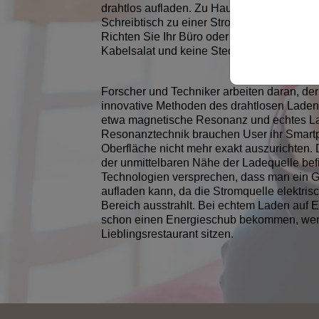
drahtlos aufladen. Zu Hause können Sie e
Schreibtisch zu einer Stromquelle zum dr
Richten Sie Ihr Büro oder Ihr Heimkinosyst
Kabelsalat und keine Steckdosenleisten me
Forscher und Techniker arbeiten daran, der 
innovative Methoden des drahtlosen Ladens
etwa magnetische Resonanz und echtes Lad
Resonanztechnik brauchen User ihr Smartp
Oberfläche nicht mehr exakt auszurichten. 
der unmittelbaren Nähe der Ladequelle b
Technologien versprechen, dass man ein Ge
aufladen kann, da die Stromquelle elektri
Bereich ausstrahlt. Bei echtem Laden auf 
schon einen Energieschub bekommen, wenn
Lieblingsrestaurant sitzen.