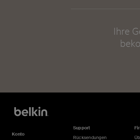
Ihre 
beko
Support
Fi
Konto
Rücksendungen
Üb