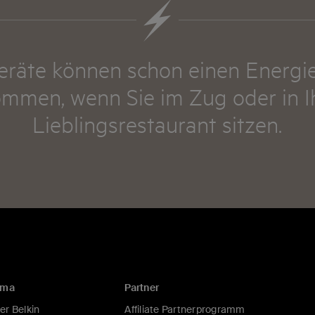
Geräte können schon einen Energi
mmen, wenn Sie im Zug oder in 
Lieblingsrestaurant sitzen.
rma
Partner
er Belkin
Affiliate Partnerprogramm