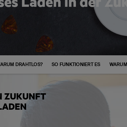
ses Laden in der Zu
ARUM DRAHTLOS?
SO FUNKTIONIERT ES
WARUM 
N ZUKUNFT
LADEN