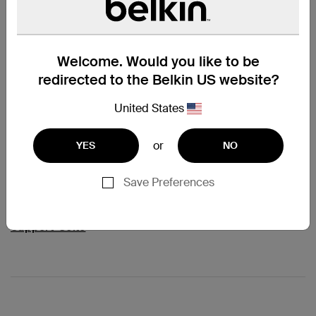
UltraCharge Pro
Magnetische 3-in-1-
Ladestation mit Qi2 (25 W)
Welcome. Would you like to be
redirected to the Belkin US website?
United States
Price:
119,99 €
or
YES
NO
In den Einkaufswagen
Support
Save Preferences
Benötigen Sie mehr Hilfe?
Besuchen Sie die gesamte
Support-Seite