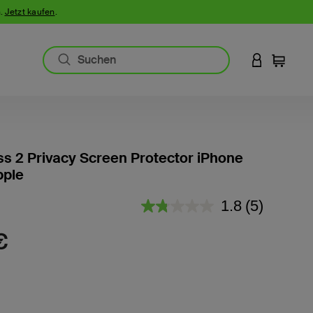
n.
Jetzt kaufen
.
AN IHREM 
Einkauf
ss 2 Privacy Screen Protector iPhone
pple
3,3 von 5 Kundenrezension
1.8
(5)
5
Bewertunge
lesen.
€
Link
auf
derselben
Seite.