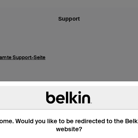
Support
amte Support-Seite
me. Would you like to be redirected to the Bel
website?