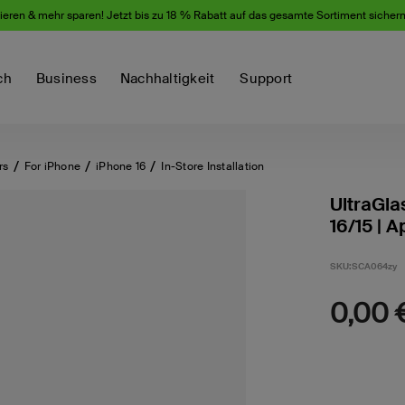
eren & mehr sparen! Jetzt bis zu 18 % Rabatt auf das gesamte Sortiment sicher
ch
Business
Nachhaltigkeit
Support
rs
For iPhone
iPhone 16
In-Store Installation
UltraGla
16/15 | A
SKU:
SCA064zy
0,00 