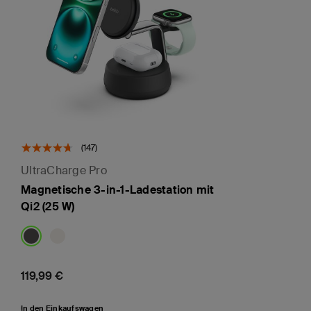
(147)
UltraCharge Pro
Magnetische 3-in-1-Ladestation mit
Qi2 (25 W)
Price:
119,99 €
In den Einkaufswagen