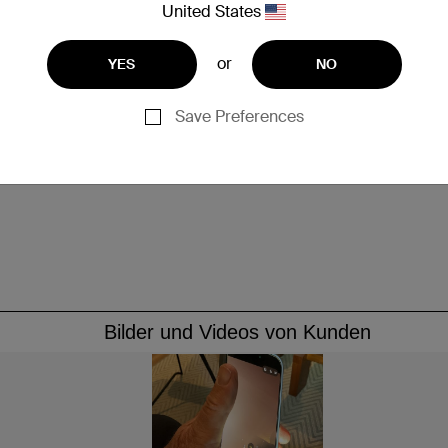
United States
or
YES
NO
Save Preferences